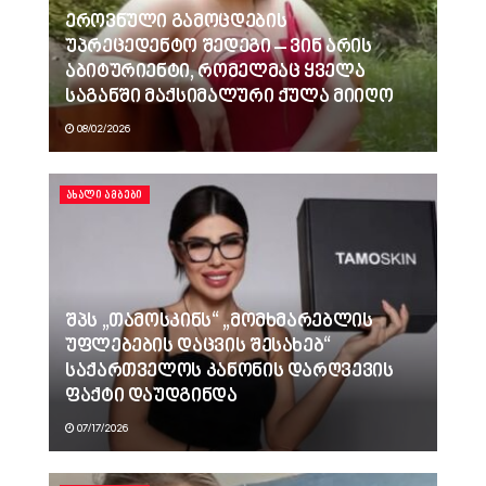
ეროვნული გამოცდების
უპრეცედენტო შედეგი – ვინ არის
აბიტურიენტი, რომელმაც ყველა
საგანში მაქსიმალური ქულა მიიღო
08/02/2026
ᲐᲮᲐᲚᲘ ᲐᲛᲑᲔᲑᲘ
შპს „თამოსკინს“ „მომხმარებლის
უფლებების დაცვის შესახებ“
საქართველოს კანონის დარღვევის
ფაქტი დაუდგინდა
07/17/2026