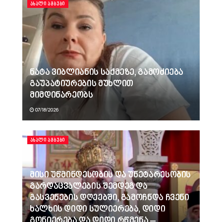
ᲐᲮᲐᲚᲘ ᲐᲛᲑᲔᲑᲘ
ნატა ვიბლიანის საქმეზე, გამოძიება
გაუპატიურების მუხლით
მიმდინარეობს
07/18/2026
ᲐᲮᲐᲚᲘ ᲐᲛᲑᲔᲑᲘ
მისი უწმინდესობის და უნეტარესობის
გარდაცვალების შემდეგ და
გასვენების დღეებში, გამოჩნდა ჩვენი
ხალხის დიდი სულიერება, დიდი
გონიერება და დიდი რწმენა –