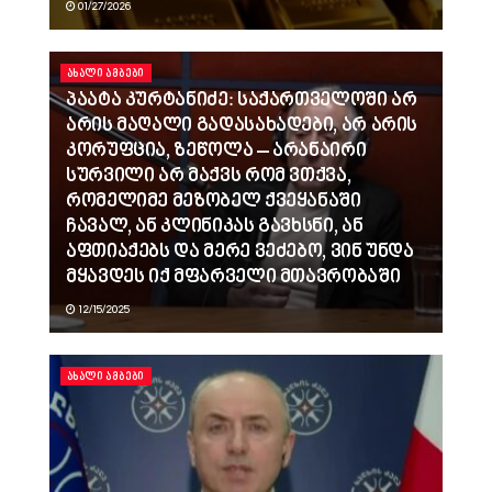
01/27/2026
ᲐᲮᲐᲚᲘ ᲐᲛᲑᲔᲑᲘ
პაატა კურტანიძე: საქართველოში არ
არის მაღალი გადასახადები, არ არის
კორუფცია, ზეწოლა – არანაირი
სურვილი არ მაქვს რომ ვთქვა,
რომელიმე მეზობელ ქვეყანაში
ჩავალ, ან კლინიკას გავხსნი, ან
აფთიაქებს და მერე ვეძებო, ვინ უნდა
მყავდეს იქ მფარველი მთავრობაში
12/15/2025
ᲐᲮᲐᲚᲘ ᲐᲛᲑᲔᲑᲘ