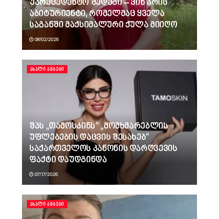
უპრეცედენტო შედეგი – ვინ არის
აბიტურიენტი, რომელმაც ყველა
საგანში მაქსიმალური ქულა მიიღო
08/02/2026
ᲐᲮᲐᲚᲘ ᲐᲛᲑᲔᲑᲘ
შპს „თამოსკინს“ „მომხმარებლის
უფლებების დაცვის შესახებ“
საქართველოს კანონის დარღვევის
ფაქტი დაუდგინდა
07/17/2026
ᲐᲮᲐᲚᲘ ᲐᲛᲑᲔᲑᲘ