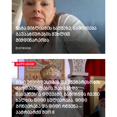
ნატა ვიბლიანის საქმეზე, გამოძიება
გაუპატიურების მუხლით
მიმდინარეობს
07/18/2026
ᲐᲮᲐᲚᲘ ᲐᲛᲑᲔᲑᲘ
მისი უწმინდესობის და უნეტარესობის
გარდაცვალების შემდეგ და
გასვენების დღეებში, გამოჩნდა ჩვენი
ხალხის დიდი სულიერება, დიდი
გონიერება და დიდი რწმენა –
პატრიარქი შიო III