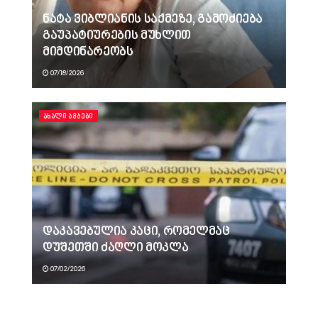
ნატა ვიბლიანის საქმეზე, გამოძიება
გაუპატიურების მუხლით
მიმდინარეობს
07/18/2026
ᲐᲮᲐᲚᲘ ᲐᲛᲑᲔᲑᲘ
დაკავებულია კაცი, რომელმაც
დუშეთში ძაღლი მოკლა
07/02/2026