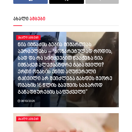
ახალი
ამბები
ᲐᲮᲐᲚᲘ ᲐᲛᲑᲔᲑᲘ
ნია იმნაძის ბებია მიმართვას
ავრცელებს – “კონკრეტულად როდის,
სად და რა სიტყვებით წააქეზა ნია
იმნაძემ ალექსანდრე გაბაშვილი?
ერთი ოჯახის ენით აღუწერელი
ტკივილი არ შეიძლება გახდეს მეორე
ოჯახის 16 წლის ბავშვის საჯაროდ
განადგურების საფუძველი”
08/10/2026
ᲐᲮᲐᲚᲘ ᲐᲛᲑᲔᲑᲘ