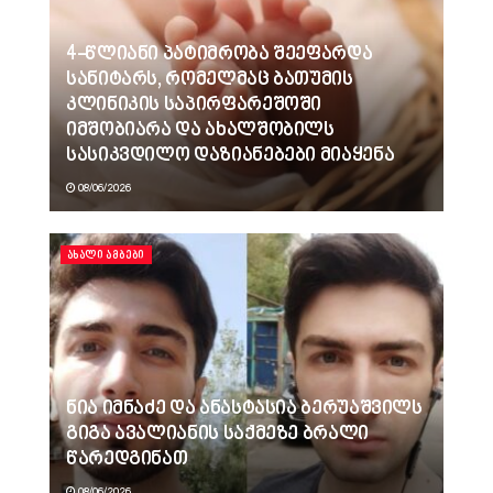
4-წლიანი პატიმრობა შეეფარდა
სანიტარს, რომელმაც ბათუმის
კლინიკის საპირფარეშოში
იმშობიარა და ახალშობილს
სასიკვდილო დაზიანებები მიაყენა
08/06/2026
ᲐᲮᲐᲚᲘ ᲐᲛᲑᲔᲑᲘ
ნია იმნაძე და ანასტასია ბერუაშვილს
გიგა ავალიანის საქმეზე ბრალი
წარედგინათ
08/06/2026