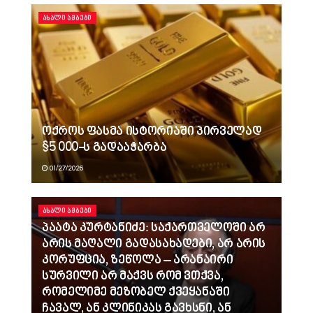
ᲐᲮᲐᲚᲘ ᲐᲛᲑᲔᲑᲘ
ოქროს ფასმა ისტორიაში პირველად
$5 000-ს გადააჭარბა
01/27/2026
ᲐᲮᲐᲚᲘ ᲐᲛᲑᲔᲑᲘ
პაატა კურტანიძე: საქართველოში არ
არის მაღალი გადასახადები, არ არის
კორუფცია, ზეწოლა – არანაირი
სურვილი არ მაქვს რომ ვთქვა,
რომელიმე მეზობელ ქვეყანაში
ჩავალ, ან კლინიკას გავხსნი, ან