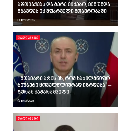
აფთიაქებს და მერე ვეძებო, ვინ უნდა
მყავდეს იქ მფარველი მთავრობაში
12/15/2025
ᲐᲮᲐᲚᲘ ᲐᲛᲑᲔᲑᲘ
“ მთავარი არის ის, რომ სახელმწიფო
ბიუჯეტი ყოველწლიურად იზრდება” –
გურამ მაჭარაშვილი
11/12/2025
ᲐᲮᲐᲚᲘ ᲐᲛᲑᲔᲑᲘ