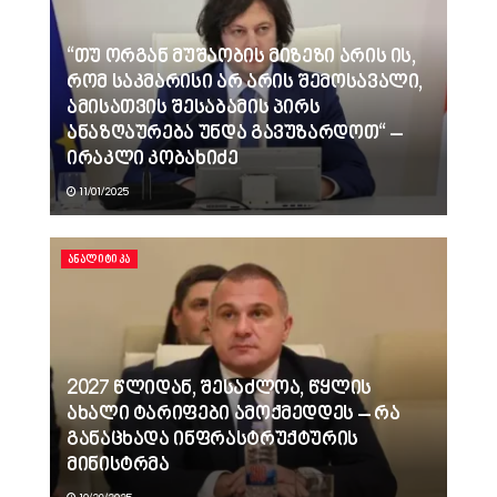
“თუ ორგან მუშაობის მიზეზი არის ის,
რომ საკმარისი არ არის შემოსავალი,
ამისათვის შესაბამის პირს
ანაზღაურება უნდა გავუზარდოთ“ –
ირაკლი კობახიძე
11/01/2025
ᲐᲜᲐᲚᲘᲢᲘᲙᲐ
2027 წლიდან, შესაძლოა, წყლის
ახალი ტარიფები ამოქმედდეს – რა
განაცხადა ინფრასტრუქტურის
მინისტრმა