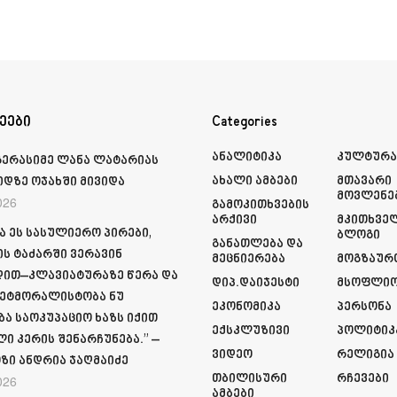
ეები
Categories
Ანალიტიკა
Კულტურ
გერასიმე ლანა ლატარიას
Ახალი Ამბები
Მთავარი
იდზე ოჯახში მივიდა
Მოვლენე
026
Გამოკითხვების
Არქივი
Მკითხვე
ა ეს სასულიერო პირები,
Ბლოგი
Განათლება Და
ს ტაძარში ვერავინ
Მეცნიერება
Მოგზაურ
ით–კლავიატურაზე წერა და
Დიპ.დაიჯესტი
Მსოფლი
ეტმორალისტობა ნუ
Ეკონომიკა
Პერსონა
ბა საოკუპაციო ხაზს იქით
Ექსკლუზივი
Პოლიტიკ
ი კერის შენარჩუნება.” –
Ვიდეო
Რელიგია
ზი ანდრია ჯაღმაიძე
Თბილისური
Რჩევები
026
Ამბები