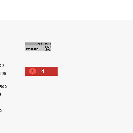
ა
ბი
4
ლის
ობა
ო
ა