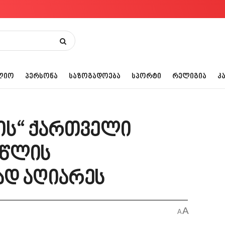
ᲚᲘᲝ
ᲞᲔᲠᲡᲝᲜᲐ
ᲡᲐᲖᲝᲒᲐᲓᲝᲔᲑᲐ
ᲡᲞᲝᲠᲢᲘ
ᲠᲔᲚᲘᲒᲘᲐ
Კ
ის“ ქართველი
 წლის
ად აღიარეს
A
A