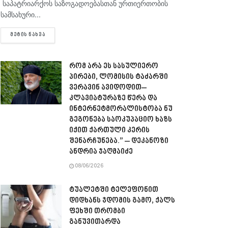
საპატრიარქოს საზოგადოებასთან ურთიერთობის
სამსახური...
DETAILS
ᲛᲔᲢᲘᲡ ᲜᲐᲮᲕᲐ
რომ არა ეს სასულიერო
პირები, ლომისის ტაძარში
ვერავინ ავიდოდით–
კლავიატურაზე წერა და
ინტერნეტმორალისტობა ნუ
გეგონება საოკუპაციო ხაზს
იქით ქართული კერის
შენარჩუნება.” – დეკანოზი
ანდრია ჯაღმაიძე
08/06/2026
ტუალეტში ტელეფონით
დიდხანს ჯდომის გამო, ქალს
ფეხში თრომბი
განუვითარდა