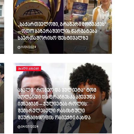
„საქართველოში, გრანპრი მოგვაქვს“
– ოთო ბაზერაშვილის წარმატება
საერთაშორისო ფესტივალზე
11/01/2024
ᲐᲮᲐᲚᲘ ᲐᲛᲑᲔᲑᲘ
ახალი “რომეო და ჯულიეტა” ტომ
ჰოლანდი და ფრანჩესკა ამევუდა
იქნებიან – ჯულიეტას როლის
შემსრულებელი რასისტული
შეურაცხყოფის ობიექტი გახდა
04/07/2024