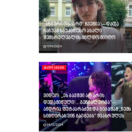
„აზიური ოსკარი“ ჩვენია! – დათა
ჩაჩუამ საუკეთესო ახალი
შემსრულებლის ჯილდო მიიღო
11/14/2024
ᲐᲮᲐᲚᲘ ᲐᲛᲑᲔᲑᲘ
ვიდეო: ,,ეს ბავშვი არ არის
დედამიწელი!…გენიალურია” –
ანდრია ფუტკარაძემ და გიგაშამ ,,ჩემს
სიმღერას ვინ გაიგებს” შეასრულეს
04/12/2024