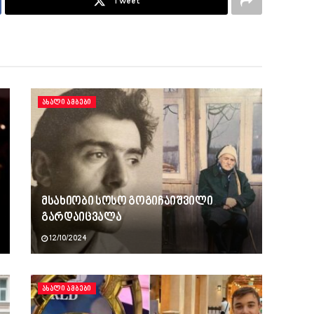
Tweet
ᲐᲮᲐᲚᲘ ᲐᲛᲑᲔᲑᲘ
მსახიობი სოსო გოგიჩაიშვილი
გარდაიცვალა
12/10/2024
ᲐᲮᲐᲚᲘ ᲐᲛᲑᲔᲑᲘ