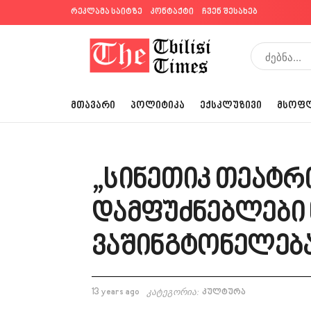
რეკლამა საიტზე
კონტაქტი
ჩვენ შესახებ
ᲛᲗᲐᲕᲐᲠᲘ
ᲞᲝᲚᲘᲢᲘᲙᲐ
ᲔᲥᲡᲙᲚᲣᲖᲘᲕᲘ
ᲛᲡᲝᲤ
„სინეთიკ თეატრ
დამფუძნებლები
ვაშინგტონელებ
13 years ago
კატეგორია:
კულტურა