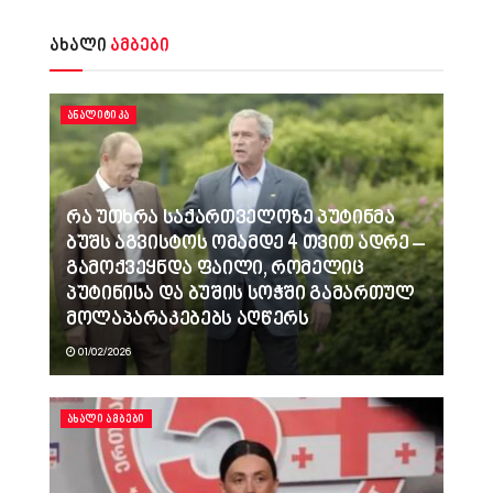
ახალი
ამბები
ᲐᲜᲐᲚᲘᲢᲘᲙᲐ
რა უთხრა საქართველოზე პუტინმა
ბუშს აგვისტოს ომამდე 4 თვით ადრე –
გამოქვეყნდა ფაილი, რომელიც
პუტინისა და ბუშის სოჭში გამართულ
მოლაპარაკებებს აღწერს
01/02/2026
ᲐᲮᲐᲚᲘ ᲐᲛᲑᲔᲑᲘ