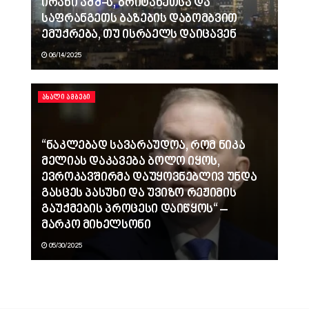
ირანი აშშ-ს, ბრიტანეთსა და
საფრანგეთს ბაზების დაბომბვით
ემუქრება, თუ ისრაელს დაიცავენ
06/14/2025
ᲐᲮᲐᲚᲘ ᲐᲛᲑᲔᲑᲘ
“ნაკლებად სავარაუდოა, რომ ნიკა
მელიას დაკავება ბოლო იყოს,
ევროკავშირმა დაუყოვნებლივ უნდა
გასცეს პასუხი და უვიზო რეჟიმის
გაუქმების პროცესი დაიწყოს“ –
მარკო მიხელსონი
05/30/2025