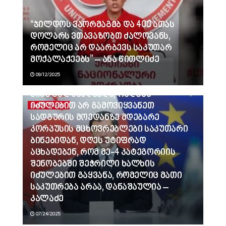
“ჯილდოს ვაორმაგებ და 400 ათას
დოლარს ვთავაზობთ ძალოვანს,
რომელიც არ დაარბევს საკუთარ
მოქალაქეებს” – ანა წითლიძე
09/12/2025
ვინც გვლანძღავდა, რადგან
იძულებით არ გამოვიყვანეთ
ᲐᲮᲐᲚᲘ ᲐᲛᲑᲔᲑᲘ
სადგურის მოედანზე მდებარე
კორპუსის მცხოვრებლები საკუთარი
ბინებიდან, დღეს უტიფრად
აცხადებენ, რომ მე-4 კატეგორიის
შენობებში შეჭრილი ხალხის
იძულებით გაყვანა, რომელიც მათი
საკუთრება არაა, დანაშაულია –
კალაძე
07/24/2025