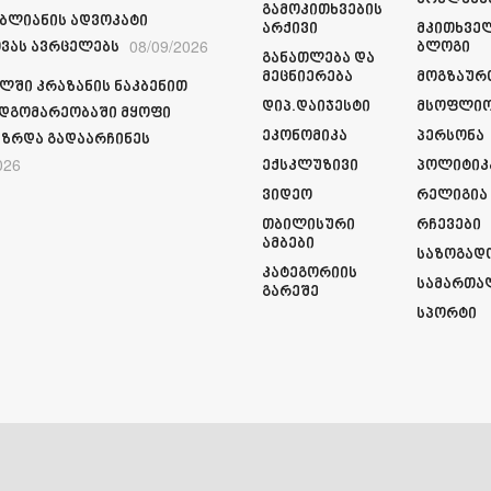
Გამოკითხვების
იბლიანის ადვოკატი
Არქივი
Მკითხვე
08/09/2026
ვას ავრცელებს
Ბლოგი
Განათლება Და
Მეცნიერება
Მოგზაურ
ლში კრაზანის ნაკბენით
Დიპ.დაიჯესტი
Მსოფლი
მდგომარეობაში მყოფი
Ეკონომიკა
Პერსონა
ზრდა გადაარჩინეს
026
Ექსკლუზივი
Პოლიტიკ
Ვიდეო
Რელიგია
Თბილისური
Რჩევები
Ამბები
Საზოგად
Კატეგორიის
Სამართა
Გარეშე
Სპორტი