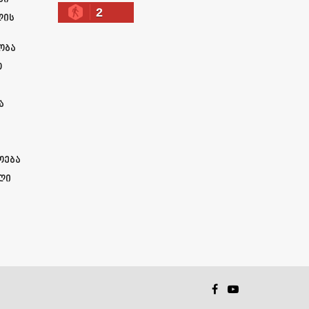
2
ლის
ობა
ო
ა
ოება
ლი