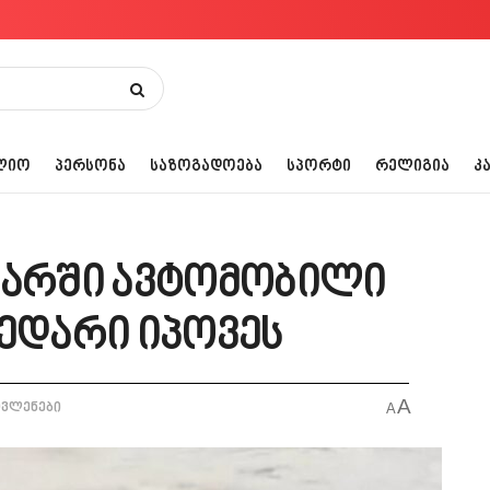
ᲚᲘᲝ
ᲞᲔᲠᲡᲝᲜᲐ
ᲡᲐᲖᲝᲒᲐᲓᲝᲔᲑᲐ
ᲡᲞᲝᲠᲢᲘ
ᲠᲔᲚᲘᲒᲘᲐ
Კ
ვარში ავტომობილი
ხედარი იპოვეს
A
ოვლენები
A