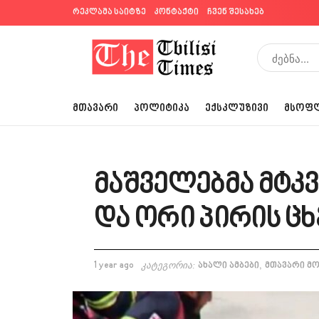
რეკლამა საიტზე
კონტაქტი
ჩვენ შესახებ
ᲛᲗᲐᲕᲐᲠᲘ
ᲞᲝᲚᲘᲢᲘᲙᲐ
ᲔᲥᲡᲙᲚᲣᲖᲘᲕᲘ
ᲛᲡᲝᲤ
მაშველებმა მტკ
და ორი პირის ც
,
1 year ago
კატეგორია:
ახალი ამბები
მთავარი მ