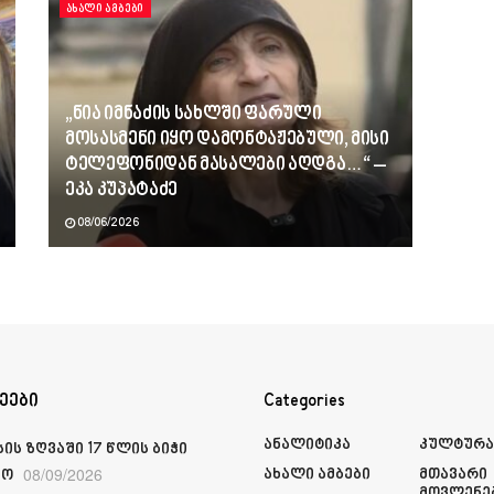
ᲐᲮᲐᲚᲘ ᲐᲛᲑᲔᲑᲘ
„ნია იმნაძის სახლში ფარული
მოსასმენი იყო დამონტაჟებული, მისი
ტელეფონიდან მასალები აღდგა…“ –
ეკა კუპატაძე
08/06/2026
ეები
Categories
Ანალიტიკა
Კულტურ
ის ზღვაში 17 წლის ბიჭი
08/09/2026
Ახალი Ამბები
Მთავარი
ჩო
Მოვლენე