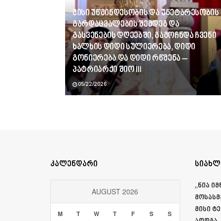
მისი უწმინდესობის და უნეტარესობის
გარდაცვალების შემდეგ და
გასვენების დღეებში, გამოჩნდა ჩვენი
ხალხის დიდი სულიერება, დიდი
გონიერება და დიდი რწმენა –
პატრიარქი შიო III
05/22/2026
კალენდარი
სიახლ
„ნია ი
AUGUST 2026
მოსასმ
მისი ტ
M
T
W
T
F
S
S