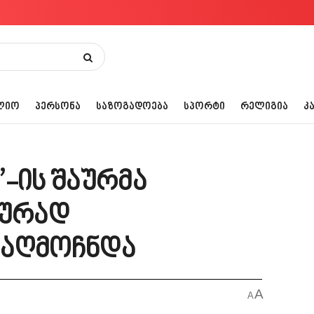
ᲚᲘᲝ
ᲞᲔᲠᲡᲝᲜᲐ
ᲡᲐᲖᲝᲒᲐᲓᲝᲔᲑᲐ
ᲡᲞᲝᲠᲢᲘ
ᲠᲔᲚᲘᲒᲘᲐ
Კ
-ის შაურმა
ურად
 აღმოჩნდა
A
A