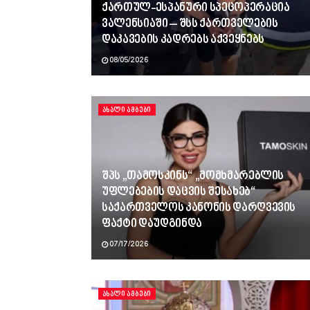
ქართულ-ესპანური სპეცოპერაცია
ვალენსიაში – შსს ქართველების
დაკავების კადრებს აქვეყნებს
08/05/2026
ᲐᲮᲐᲚᲘ ᲐᲛᲑᲔᲑᲘ
შპს „თამოსკინს“ „მომხმარებლის
უფლებების დაცვის შესახებ“
საქართველოს კანონის დარღვევის
ფაქტი დაუდგინდა
07/17/2026
ᲐᲮᲐᲚᲘ ᲐᲛᲑᲔᲑᲘ