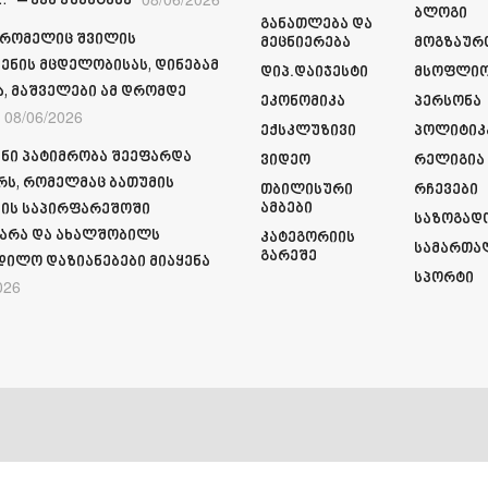
“ – ეკა კუპატაძე
Ბლოგი
Განათლება Და
 რომელიც შვილის
Მეცნიერება
Მოგზაურ
ენის მცდელობისას, დინებამ
Დიპ.დაიჯესტი
Მსოფლი
ა, მაშველები ამ დრომდე
Ეკონომიკა
Პერსონა
08/06/2026
Ექსკლუზივი
Პოლიტიკ
ნი პატიმრობა შეეფარდა
Ვიდეო
Რელიგია
რს, რომელმაც ბათუმის
Თბილისური
Რჩევები
Ამბები
ის საპირფარეშოში
Საზოგად
არა და ახალშობილს
Კატეგორიის
Სამართა
Გარეშე
დილო დაზიანებები მიაყენა
Სპორტი
026