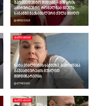
უპრეცედენტო შედეგი – ვინ არის
აბიტურიენტი, რომელმაც ყველა
საგანში მაქსიმალური ქულა მიიღო
08/02/2026
ᲐᲮᲐᲚᲘ ᲐᲛᲑᲔᲑᲘ
ნატა ვიბლიანის საქმეზე, გამოძიება
გაუპატიურების მუხლით
მიმდინარეობს
07/18/2026
ᲐᲮᲐᲚᲘ ᲐᲛᲑᲔᲑᲘ