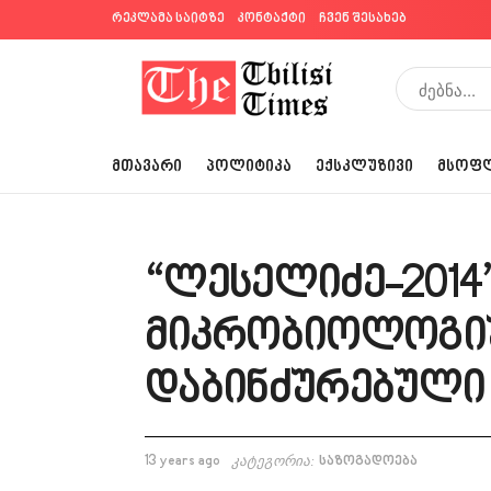
რეკლამა საიტზე
კონტაქტი
ჩვენ შესახებ
ᲛᲗᲐᲕᲐᲠᲘ
ᲞᲝᲚᲘᲢᲘᲙᲐ
ᲔᲥᲡᲙᲚᲣᲖᲘᲕᲘ
ᲛᲡᲝᲤ
“ლესელიძე-2014”
მიკრობიოლოგი
დაბინძურებული
13 years ago
კატეგორია:
საზოგადოება