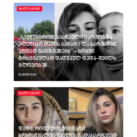
ᲐᲮᲐᲚᲘ ᲐᲛᲑᲔᲑᲘ
„სამწუხაროდ, სასწაული ვერ მოხდა…
ელენიკო თავის პატარა ლაზარესთან
ერთად განისვენებს“ – ხობში
ტრაგიკულად დაღუპულ დედა-შვილს
გლოვობენ
08/08/2026
ᲐᲮᲐᲚᲘ ᲐᲛᲑᲔᲑᲘ
დედა, რომელიც მდინარე
ხობისწყალში შვილის გადასარჩენად