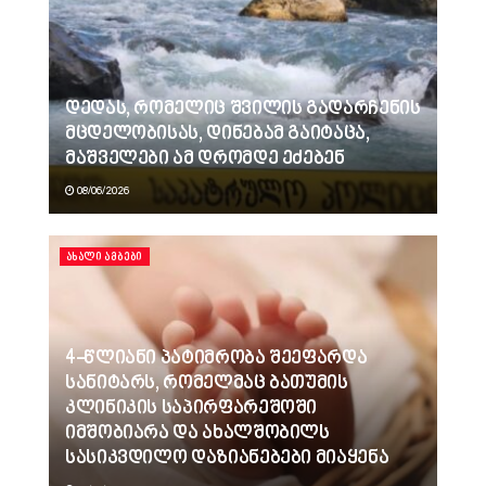
დედას, რომელიც შვილის გადარჩენის
მცდელობისას, დინებამ გაიტაცა,
მაშველები ამ დრომდე ეძებენ
08/06/2026
ᲐᲮᲐᲚᲘ ᲐᲛᲑᲔᲑᲘ
4-წლიანი პატიმრობა შეეფარდა
სანიტარს, რომელმაც ბათუმის
კლინიკის საპირფარეშოში
იმშობიარა და ახალშობილს
სასიკვდილო დაზიანებები მიაყენა