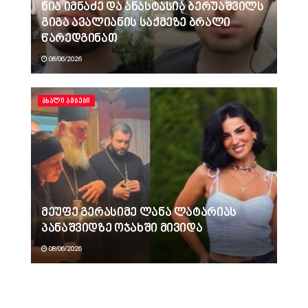
ნია იმნაძე და ანასტასია ბერუაშვილს
გიგა ავალიანის საქმეზე ბრალი
წარედგინათ
08/06/2026
ᲐᲮᲐᲚᲘ ᲐᲛᲑᲔᲑᲘ
მეუფე გერასიმე ლანა ლატარიას
პანაშვიდზე ოჯახში მივიდა
08/06/2026