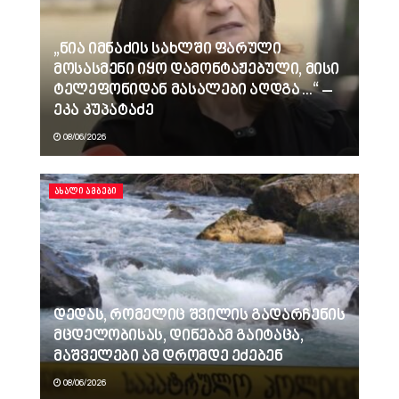
„ნია იმნაძის სახლში ფარული
მოსასმენი იყო დამონტაჟებული, მისი
ტელეფონიდან მასალები აღდგა…“ –
ეკა კუპატაძე
08/06/2026
ᲐᲮᲐᲚᲘ ᲐᲛᲑᲔᲑᲘ
დედას, რომელიც შვილის გადარჩენის
მცდელობისას, დინებამ გაიტაცა,
მაშველები ამ დრომდე ეძებენ
08/06/2026