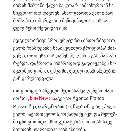
ბა­რის მიმ­ტა­ნი ქალი სა­კუ­თარ სამ­სა­ხურ­თან სა­
სიკ­ვდი­ლოდ დაჭ­რეს. ახალ­გაზ­რდა ქალი წარ­
მო­შო­ბით ოზურ­გე­თის მუ­ნი­ცი­პა­ლი­ტე­ტის სო­
ფელ შე­მოქ­მე­დი­დან იყო.
ად­გი­ლობ­რი­ვი პრო­კუ­რა­ტუ­რის ინ­ფორ­მა­ცი­ით,
ქალს “რამ­დე­ნი­მე სა­სიკ­ვდი­ლო ჭრი­ლო­ბა” მი­ა­
ყე­ნეს, რო­დე­საც ის და­წე­სე­ბუ­ლე­ბის გახ­სნას აპი­
რებ­და. დაჭ­რი­ლი სას­წრა­ფოდ გა­და­იყ­ვა­ნეს სა­
ა­ვად­მყო­ფო­ში, თუმ­ცა მი­ღე­ბუ­ლი და­ზი­ა­ნე­ბე­ბის­
გან გარ­და­იც­ვა­ლა.
რო­გორც ფრან­გუ­ლი მე­დი­ა­სა­შუ­ა­ლე­ბე­ბი (მათ
შო­რის,
სა­ა­გენ­ტო Agence France-
blue News
Presse-ზე დაყ­რდნო­ბით) იუ­წყე­ბი­ან, და­ღუ­პუ­ლი
ქალი სა­ქარ­თვე­ლოს მო­ქა­ლა­ქე იყო და მუ­ლუზ­
ში ცხოვ­რობ­და. პრო­კუ­რა­ტუ­რა მომ­ხდარს ფე­
მი­ცი­დის კვა­ლი­ფი­კა­ცი­ას ანი­ჭებს.