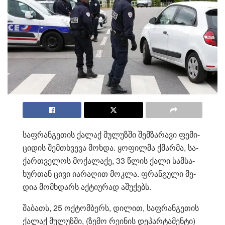
საფ­რან­გე­თის ქა­ლაქ მუ­ლუზ­ში შემ­ზა­რა­ვი ფე­მი­
ცი­დის შემ­თხვე­ვა მოხ­და. ყო­ფილ­მა ქმარ­მა, სა­
ქარ­თვე­ლოს მო­ქა­ლა­ქე, 33 წლის ქალი სამ­სა­
ხურ­თან ცივი ია­რა­ღით მოკ­ლა. ფრან­გუ­ლი მე­
დია მომ­ხდარს აქ­ტი­უ­რად აშუ­ქებს.
შა­ბათს, 25 ოქ­ტომ­ბერს, დი­ლით, საფ­რან­გე­თის
ქა­ლაქ მუ­ლუზ­ში, (ზემო რე­ი­ნის დე­პარ­ტა­მენ­ტი)