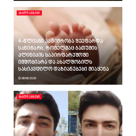
ᲐᲮᲐᲚᲘ ᲐᲛᲑᲔᲑᲘ
4-წლიანი პატიმრობა შეეფარდა
სანიტარს, რომელმაც ბათუმის
კლინიკის საპირფარეშოში
იმშობიარა და ახალშობილს
სასიკვდილო დაზიანებები მიაყენა
08/06/2026
ᲐᲮᲐᲚᲘ ᲐᲛᲑᲔᲑᲘ