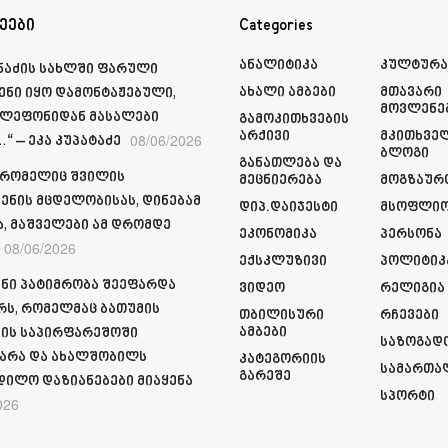
ეები
Categories
Ანალიტიკა
Კულტურ
მნაძის სახლში ფარული
Ახალი Ამბები
Მთავარი
ენი იყო დამონტაჟებული,
Მოვლენე
ელეფონიდან მასალები
Გამოკითხვების
Არქივი
Მკითხვე
08/06/2026
“ – ეკა კუპატაძე
Ბლოგი
Განათლება Და
 რომელიც შვილის
Მეცნიერება
Მოგზაურ
ენის მცდელობისას, დინებამ
Დიპ.დაიჯესტი
Მსოფლი
ა, მაშველები ამ დრომდე
Ეკონომიკა
Პერსონა
08/06/2026
Ექსკლუზივი
Პოლიტიკ
ნი პატიმრობა შეეფარდა
Ვიდეო
Რელიგია
რს, რომელმაც ბათუმის
Თბილისური
Რჩევები
Ამბები
ის საპირფარეშოში
Საზოგად
არა და ახალშობილს
Კატეგორიის
Სამართა
Გარეშე
დილო დაზიანებები მიაყენა
Სპორტი
026