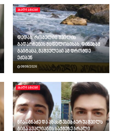
ᲐᲮᲐᲚᲘ ᲐᲛᲑᲔᲑᲘ
დედას, რომელიც შვილის
გადარჩენის მცდელობისას, დინებამ
გაიტაცა, მაშველები ამ დრომდე
ეძებენ
08/06/2026
ᲐᲮᲐᲚᲘ ᲐᲛᲑᲔᲑᲘ
ნია იმნაძე და ანასტასია ბერუაშვილს
გიგა ავალიანის საქმეზე ბრალი