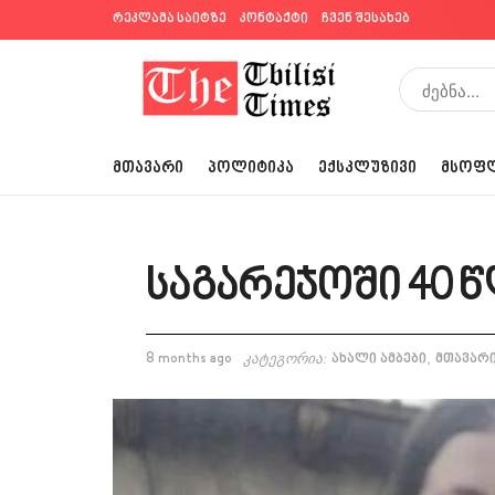
რეკლამა საიტზე
კონტაქტი
ჩვენ შესახებ
ᲛᲗᲐᲕᲐᲠᲘ
ᲞᲝᲚᲘᲢᲘᲙᲐ
ᲔᲥᲡᲙᲚᲣᲖᲘᲕᲘ
ᲛᲡᲝᲤ
საგარეჯოში 40 წ
,
8 months ago
კატეგორია:
ახალი ამბები
მთავარ