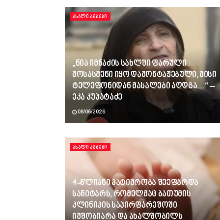
ᲐᲮᲐᲚᲘ ᲐᲛᲑᲔᲑᲘ
„ნია იმნაძის სახლში ფარული
მოსასმენი იყო დამონტაჟებული, მისი
ტელეფონიდან მასალები აღდგა…“ –
ეკა კუპატაძე
08/06/2026
ᲐᲮᲐᲚᲘ ᲐᲛᲑᲔᲑᲘ
4-წლიანი პატიმრობა შეეფარდა
სანიტარს, რომელმაც ბათუმის
კლინიკის საპირფარეშოში
იმშობიარა და ახალშობილს