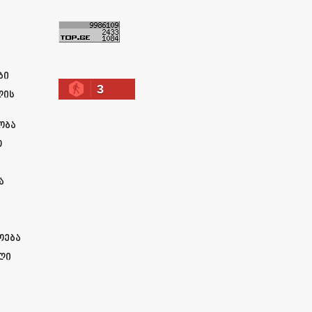
ა
ბი
3
ლის
ობა
ო
ა
ოება
ლი