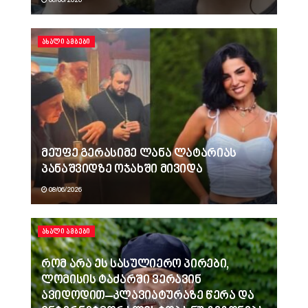
08/06/2026
ᲐᲮᲐᲚᲘ ᲐᲛᲑᲔᲑᲘ
მეუფე გერასიმე ლანა ლატარიას
პანაშვიდზე ოჯახში მივიდა
08/06/2026
ᲐᲮᲐᲚᲘ ᲐᲛᲑᲔᲑᲘ
რომ არა ეს სასულიერო პირები,
ლომისის ტაძარში ვერავინ
ავიდოდით–კლავიატურაზე წერა და