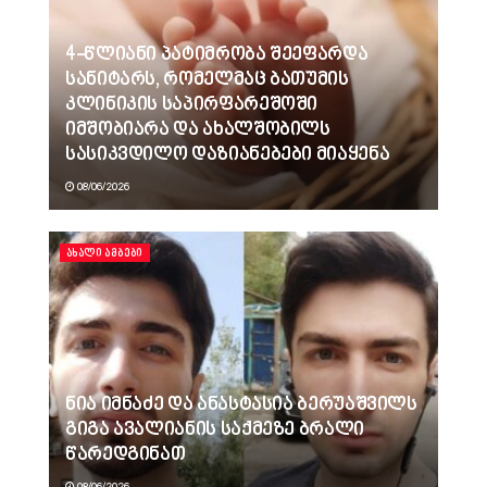
4-წლიანი პატიმრობა შეეფარდა
სანიტარს, რომელმაც ბათუმის
კლინიკის საპირფარეშოში
იმშობიარა და ახალშობილს
სასიკვდილო დაზიანებები მიაყენა
08/06/2026
ᲐᲮᲐᲚᲘ ᲐᲛᲑᲔᲑᲘ
ნია იმნაძე და ანასტასია ბერუაშვილს
გიგა ავალიანის საქმეზე ბრალი
წარედგინათ