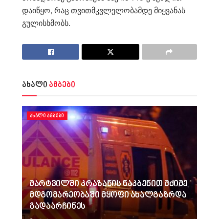
დაიწყო, რაც თვითმკვლელობამდე მიყვანას
გულისხმობს.
ახალი
ამბები
ᲐᲮᲐᲚᲘ ᲐᲛᲑᲔᲑᲘ
მარტვილში კრაზანის ნაკბენით მძიმე
მდგომარეობაში მყოფი ახალგაზრდა
გადაარჩინეს