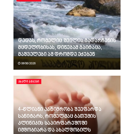
დედას, რომელიც შვილის გადარჩენის
მცდელობისას, დინებამ გაიტაცა,
მაშველები ამ დრომდე ეძებენ
08/06/2026
ᲐᲮᲐᲚᲘ ᲐᲛᲑᲔᲑᲘ
4-წლიანი პატიმრობა შეეფარდა
სანიტარს, რომელმაც ბათუმის
კლინიკის საპირფარეშოში
იმშობიარა და ახალშობილს