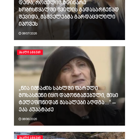
დედა, რომელიც მდინარე
ხობისწყალში შვილის გადასარჩენად
შევიდა, მაშველებმა გარდაცვლილი
იპოვეს
08/07/2026
ᲐᲮᲐᲚᲘ ᲐᲛᲑᲔᲑᲘ
„ნია იმნაძის სახლში ფარული
მოსასმენი იყო დამონტაჟებული, მისი
ტელეფონიდან მასალები აღდგა…“ –
ეკა კუპატაძე
08/06/2026
ᲐᲮᲐᲚᲘ ᲐᲛᲑᲔᲑᲘ