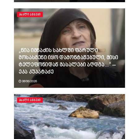
ᲐᲮᲐᲚᲘ ᲐᲛᲑᲔᲑᲘ
„ნია იმნაძის სახლში ფარული
მოსასმენი იყო დამონტაჟებული, მისი
ტელეფონიდან მასალები აღდგა…“ –
ეკა კუპატაძე
08/06/2026
ᲐᲮᲐᲚᲘ ᲐᲛᲑᲔᲑᲘ