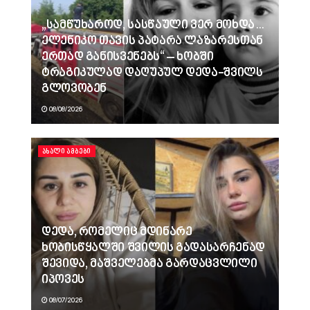
„სამწუხაროდ, სასწაული ვერ მოხდა…
ელენიკო თავის პატარა ლაზარესთან
ერთად განისვენებს“ – ხობში
ტრაგიკულად დაღუპულ დედა-შვილს
გლოვობენ
08/08/2026
ᲐᲮᲐᲚᲘ ᲐᲛᲑᲔᲑᲘ
დედა, რომელიც მდინარე
ხობისწყალში შვილის გადასარჩენად
შევიდა, მაშველებმა გარდაცვლილი
იპოვეს
08/07/2026