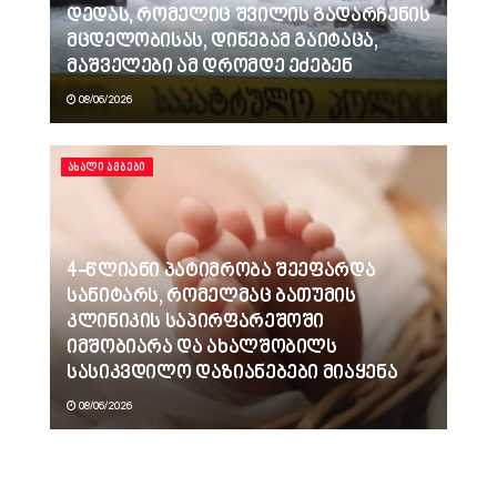
დედას, რომელიც შვილის გადარჩენის
მცდელობისას, დინებამ გაიტაცა,
მაშველები ამ დრომდე ეძებენ
08/06/2026
ᲐᲮᲐᲚᲘ ᲐᲛᲑᲔᲑᲘ
4-წლიანი პატიმრობა შეეფარდა
სანიტარს, რომელმაც ბათუმის
კლინიკის საპირფარეშოში
იმშობიარა და ახალშობილს
სასიკვდილო დაზიანებები მიაყენა
08/06/2026