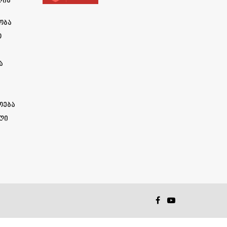
ლის
ობა
ო
ა
ოება
ლი