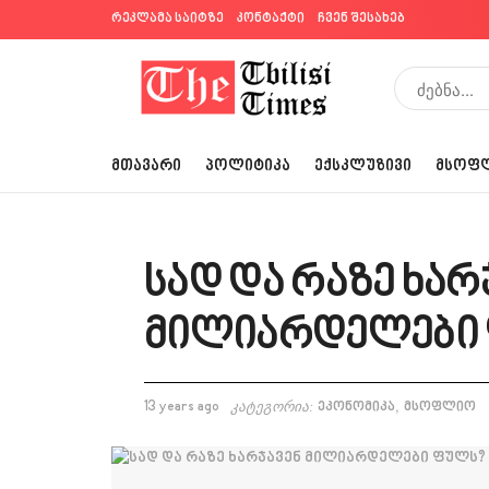
რეკლამა საიტზე
კონტაქტი
ჩვენ შესახებ
ᲛᲗᲐᲕᲐᲠᲘ
ᲞᲝᲚᲘᲢᲘᲙᲐ
ᲔᲥᲡᲙᲚᲣᲖᲘᲕᲘ
ᲛᲡᲝᲤ
სად და რაზე ხარ
მილიარდელები
,
13 years ago
კატეგორია:
ეკონომიკა
მსოფლიო