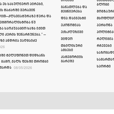
Არქივი
Მკითხვე
ა ეს სასულიერო პირები,
Ბლოგი
Განათლება Და
ს ტაძარში ვერავინ
Მეცნიერება
Მოგზაურ
ით–კლავიატურაზე წერა და
Დიპ.დაიჯესტი
Მსოფლი
ეტმორალისტობა ნუ
Ეკონომიკა
Პერსონა
ბა საოკუპაციო ხაზს იქით
Ექსკლუზივი
Პოლიტიკ
ი კერის შენარჩუნება.” –
Ვიდეო
Რელიგია
ზი ანდრია ჯაღმაიძე
Თბილისური
Რჩევები
026
Ამბები
Საზოგად
ში ტელეფონით დიდხანს
Კატეგორიის
Სამართა
Გარეშე
 გამო, ქალს ფეხში თრომბი
Სპორტი
08/05/2026
თარდა