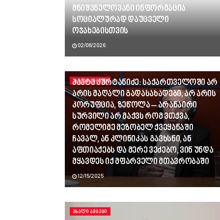
მნიშვნელოვანი ინფორმაცია
სოციალურად დაუცველი
ოჯახებისთვის
02/08/2026
პაატა კურტანიძე: საქართველოში არ
ᲐᲮᲐᲚᲘ ᲐᲛᲑᲔᲑᲘ
არის მაღალი გადასახადები, არ არის
კორუფცია, ზეწოლა – არანაირი
სურვილი არ მაქვს რომ ვთქვა,
რომელიმე მეზობელ ქვეყანაში
ჩავალ, ან კლინიკას გავხსნი, ან
აფთიაქებს და მერე ვეძებო, ვინ უნდა
მყავდეს იქ მფარველი მთავრობაში
12/15/2025
ᲐᲮᲐᲚᲘ ᲐᲛᲑᲔᲑᲘ