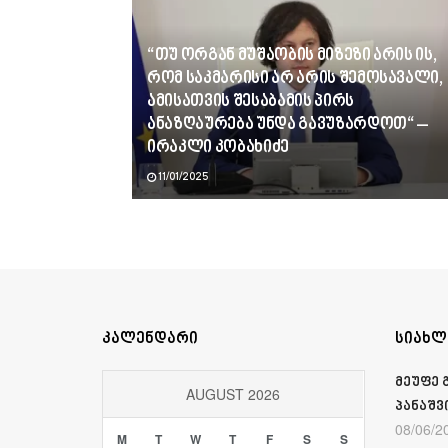
“თუ ორგან მუშაობის მიზეზი არის ის,
რომ საკმარისი არ არის შემოსავალი,
ამისათვის შესაბამის პირს
ანაზღაურება უნდა გავუზარდოთ“ –
ირაკლი კობახიძე
11/01/2025
კალენდარი
სიახლ
მეუფე 
AUGUST 2026
პანაშვ
08/06/2
M
T
W
T
F
S
S