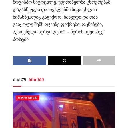
მოგისპო სიცოცხლე. ულმობელმა ცხოვრებამ
დაგასნეულა და თვალებში სიცოცხლის
ნიშანწყალიც გაგიქრო, წახვედი და თან
გაიყოლე შენს ოჯახზე ფიქრები, ოცნებები,
აუხდენელი სურვილები“, – წერის „ფეისბუქ“
პოსტში.
ახალი
ამბები
ᲐᲮᲐᲚᲘ ᲐᲛᲑᲔᲑᲘ