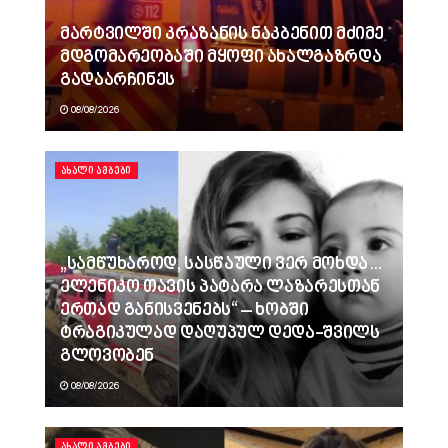
მარტვილში კრაზანის ნაკბენით მძიმე
მდგომარეობაში მყოფი ახალგაზრდა
გადაარჩინეს
08/08/2026
ᲐᲮᲐᲚᲘ ᲐᲛᲑᲔᲑᲘ
„სამწუხაროდ, სასწაული ვერ მოხდა…
ელენიკო თავის პატარა ლაზარესთან
ერთად განისვენებს“ – ხობში
ტრაგიკულად დაღუპულ დედა-შვილს
გლოვობენ
08/08/2026
ᲐᲮᲐᲚᲘ ᲐᲛᲑᲔᲑᲘ