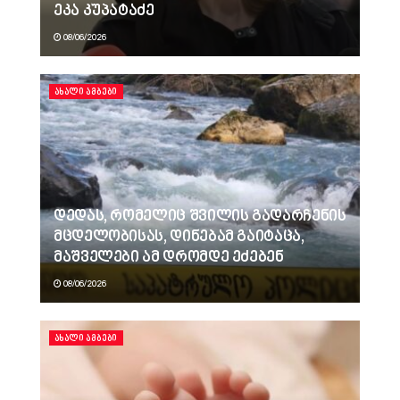
ეკა კუპატაძე
08/06/2026
ᲐᲮᲐᲚᲘ ᲐᲛᲑᲔᲑᲘ
დედას, რომელიც შვილის გადარჩენის
მცდელობისას, დინებამ გაიტაცა,
მაშველები ამ დრომდე ეძებენ
08/06/2026
ᲐᲮᲐᲚᲘ ᲐᲛᲑᲔᲑᲘ