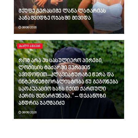
მეუფე გერასიმე ლანა ლატარიას
პანაშვიდზე ოჯახში მივიდა
08/06/2026
ᲐᲮᲐᲚᲘ ᲐᲛᲑᲔᲑᲘ
რომ არა ეს სასულიერო პირები,
ლომისის ტაძარში ვერავინ
ავიდოდით–კლავიატურაზე წერა და
ინტერნეტმორალისტობა ნუ გეგონება
საოკუპაციო ხაზს იქით ქართული
კერის შენარჩუნება.” – დეკანოზი
ანდრია ჯაღმაიძე
08/06/2026