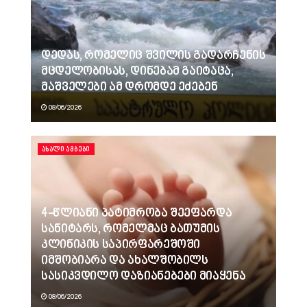
დედას, რომელიც შვილის გადარჩენის
მცდელობისას, დინებამ გაიტაცა,
მაშველები ამ დრომდე ეძებენ
08/06/2026
ᲐᲮᲐᲚᲘ ᲐᲛᲑᲔᲑᲘ
4-წლიანი პატიმრობა შეეფარდა
სანიტარს, რომელმაც ბათუმის
კლინიკის საპირფარეშოში
იმშობიარა და ახალშობილს
სასიკვდილო დაზიანებები მიაყენა
08/06/2026