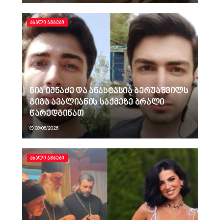
ᲐᲮᲐᲚᲘ ᲐᲛᲑᲔᲑᲘ
ნია იმნაძე და ანასტასია ბერუაშვილს
გიგა ავალიანის საქმეზე ბრალი
წარედგინათ
08/06/2026
ᲐᲮᲐᲚᲘ ᲐᲛᲑᲔᲑᲘ