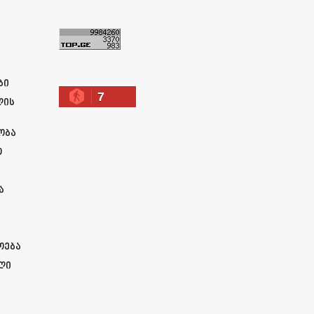
ა
ბი
7
ლის
ობა
ო
ა
ოება
ლი