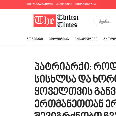
რეკლამა საიტზე
კონტაქტი
ჩვენ შესახებ
ᲛᲗᲐᲕᲐᲠᲘ
ᲞᲝᲚᲘᲢᲘᲙᲐ
ᲔᲥᲡᲙᲚᲣᲖᲘᲕᲘ
ᲛᲡᲝᲤ
პატრიარქი: როდ
სისხლსა და ხორც
ყოველთვის გან
ერთმანეთთან ე