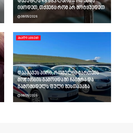
დაეუფლა 48 983 ლარს – რა უნდა
იცოდეთ, თქვენც რომ არ მოტყუვდეთ
08/05/2026
ᲐᲮᲐᲚᲘ ᲐᲛᲑᲔᲑᲘ
დააკავეს პირი, რომელიც მართვის
მოწმობის გამოცდაში ჩაიჭრა და
გამომცდელს ფული შესთავაზა
08/05/2026