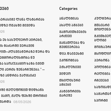
ეები
Categories
Ანალიტიკა
Კულტურ
გერასიმე ლანა ლატარიას
Ახალი Ამბები
Მთავარი
იდზე ოჯახში მივიდა
Მოვლენე
026
Გამოკითხვების
Არქივი
Მკითხვე
ა ეს სასულიერო პირები,
Ბლოგი
Განათლება Და
ს ტაძარში ვერავინ
Მეცნიერება
Მოგზაურ
ით–კლავიატურაზე წერა და
Დიპ.დაიჯესტი
Მსოფლი
ეტმორალისტობა ნუ
Ეკონომიკა
Პერსონა
ბა საოკუპაციო ხაზს იქით
Ექსკლუზივი
Პოლიტიკ
ი კერის შენარჩუნება.” –
Ვიდეო
Რელიგია
ზი ანდრია ჯაღმაიძე
Თბილისური
Რჩევები
026
Ამბები
Საზოგად
ში ტელეფონით დიდხანს
Კატეგორიის
Სამართა
Გარეშე
 გამო, ქალს ფეხში თრომბი
Სპორტი
08/05/2026
თარდა