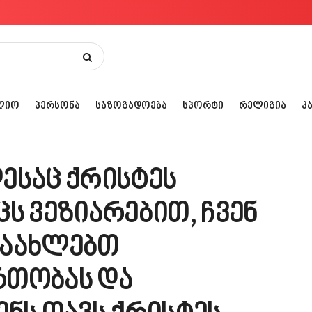
ᲚᲘᲝ
ᲞᲔᲠᲡᲝᲜᲐ
ᲡᲐᲖᲝᲒᲐᲓᲝᲔᲑᲐ
ᲡᲞᲝᲠᲢᲘ
ᲠᲔᲚᲘᲒᲘᲐ
Კ
ესაც ქრისტეს
ს ვეზიარებით, ჩვენ
ვაახლებთ
რთობას და