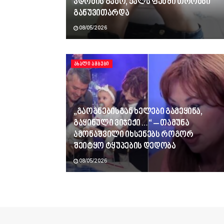
ჯდომის გამო, ქალს ფეხში თრომბი
განუვითარდა
08/05/2026
ᲐᲮᲐᲚᲘ ᲐᲛᲑᲔᲑᲘ
„გაოგნებისგან ხელები გამეყინა,
გაყინული ვიჯექი…“ – თამუნა
ამონაშვილი იხსენებს როგორ
შეიტყო ტყუპების დედობა
08/05/2026