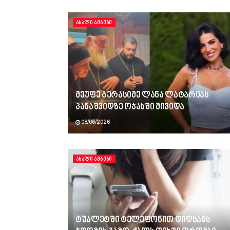
ᲐᲮᲐᲚᲘ ᲐᲛᲑᲔᲑᲘ
მეუფე გერასიმე ლანა ლატარიას
პანაშვიდზე ოჯახში მივიდა
08/06/2026
ᲐᲮᲐᲚᲘ ᲐᲛᲑᲔᲑᲘ
ტუალეტში ტელეფონით დიდხანს