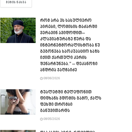
DETAILS
ᲛᲔᲢᲘᲡ ᲜᲐᲮᲕᲐ
რომ არა ეს სასულიერო
პირები, ლომისის ტაძარში
ვერავინ ავიდოდით–
კლავიატურაზე წერა და
ინტერნეტმორალისტობა ნუ
გეგონება საოკუპაციო ხაზს
იქით ქართული კერის
შენარჩუნება.” – დეკანოზი
ანდრია ჯაღმაიძე
08/06/2026
ტუალეტში ტელეფონით
დიდხანს ჯდომის გამო, ქალს
ფეხში თრომბი
განუვითარდა
08/05/2026