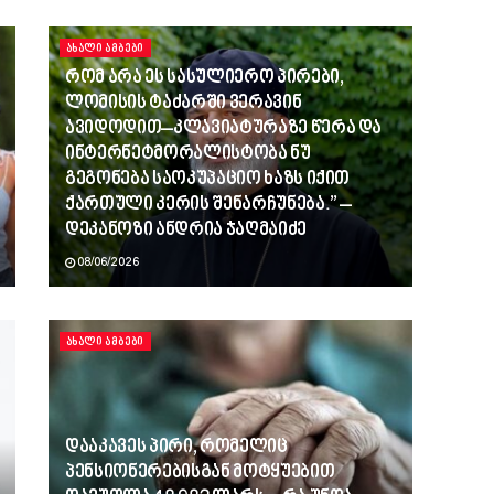
ᲐᲮᲐᲚᲘ ᲐᲛᲑᲔᲑᲘ
რომ არა ეს სასულიერო პირები,
ლომისის ტაძარში ვერავინ
ავიდოდით–კლავიატურაზე წერა და
ინტერნეტმორალისტობა ნუ
გეგონება საოკუპაციო ხაზს იქით
ქართული კერის შენარჩუნება.” –
დეკანოზი ანდრია ჯაღმაიძე
08/06/2026
ᲐᲮᲐᲚᲘ ᲐᲛᲑᲔᲑᲘ
დააკავეს პირი, რომელიც
პენსიონერებისგან მოტყუებით