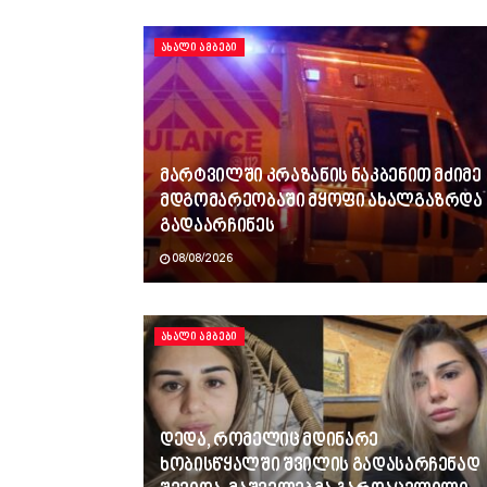
ᲐᲮᲐᲚᲘ ᲐᲛᲑᲔᲑᲘ
მარტვილში კრაზანის ნაკბენით მძიმე
მდგომარეობაში მყოფი ახალგაზრდა
გადაარჩინეს
08/08/2026
ᲐᲮᲐᲚᲘ ᲐᲛᲑᲔᲑᲘ
დედა, რომელიც მდინარე
ხობისწყალში შვილის გადასარჩენად