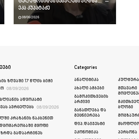
ტელეფონიდან მასალები აღდგა…“ –
ეკა კუპატაძე
08/06/2026
ეები
Categories
Ანალიტიკა
Კულტურ
ის ზღვაში 17 წლის ბიჭი
08/09/2026
Ახალი Ამბები
Მთავარი
ჩო
Მოვლენე
Გამოკითხვების
იბლიანის ადვოკატი
Არქივი
Მკითხვე
08/09/2026
ვას ავრცელებს
Ბლოგი
Განათლება Და
Მეცნიერება
Მოგზაურ
ლში კრაზანის ნაკბენით
Დიპ.დაიჯესტი
Მსოფლი
მდგომარეობაში მყოფი
Ეკონომიკა
Პერსონა
ზრდა გადაარჩინეს