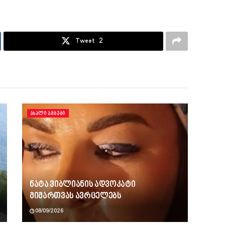
Tweet
2
ᲐᲮᲐᲚᲘ ᲐᲛᲑᲔᲑᲘ
ნატა ვიბლიანის ადვოკატი
მიმართვას ავრცელებს
08/09/2026