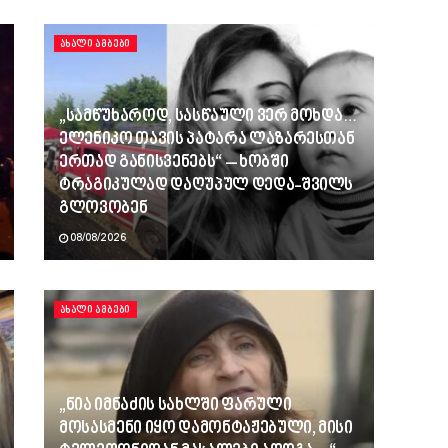
ᲐᲮᲐᲚᲘ ᲐᲛᲑᲔᲑᲘ
„სამწუხაროდ, სასწაული ვერ მოხდა…
ელენიკო თავის პატარა ლაზარესთან
ერთად განისვენებს“ – ხობში
ტრაგიკულად დაღუპულ დედა-შვილს
გლოვობენ
08/08/2026
ᲐᲮᲐᲚᲘ ᲐᲛᲑᲔᲑᲘ
„ნია იმნაძის სახლში ფარული
მოსასმენი იყო დამონტაჟებული, მისი