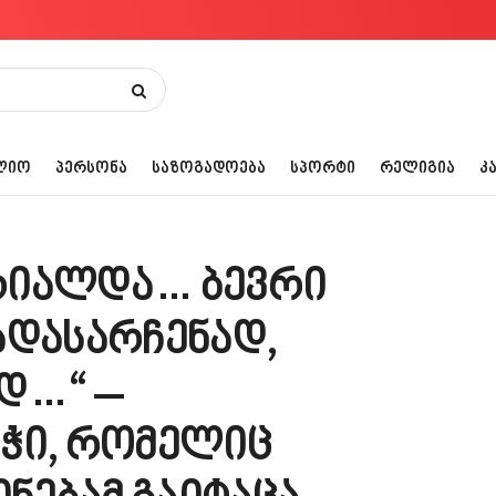
ᲚᲘᲝ
ᲞᲔᲠᲡᲝᲜᲐ
ᲡᲐᲖᲝᲒᲐᲓᲝᲔᲑᲐ
ᲡᲞᲝᲠᲢᲘ
ᲠᲔᲚᲘᲒᲘᲐ
Კ
რიალდა… ბევრი
ადასარჩენად,
დ…“ –
ჭი, რომელიც