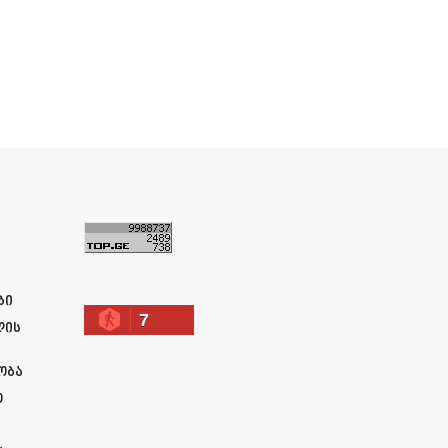
ა
ბი
7
ლის
ობა
ო