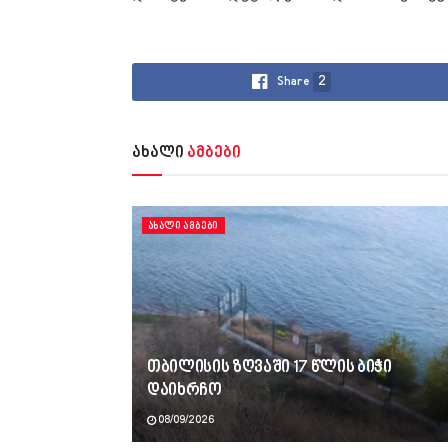
Share
2
ახალი
ამბები
ᲐᲮᲐᲚᲘ ᲐᲛᲑᲔᲑᲘ
თბილისის ზღვაში 17 წლის ბიჭი
დაიხრჩო
08/09/2026