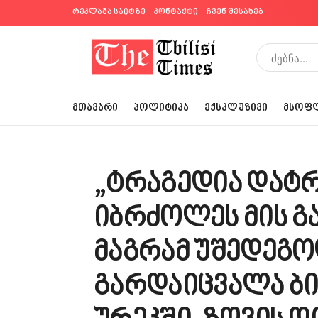
რეკლამა საიტზე
კონტაქტი
ჩვენ შესახებ
ᲛᲗᲐᲕᲐᲠᲘ
ᲞᲝᲚᲘᲢᲘᲙᲐ
ᲔᲥᲡᲙᲚᲣᲖᲘᲕᲘ
ᲛᲡᲝᲤ
„ტრაგედია დატ
იბრძოლეს მის გ
მაგრამ უშედეგო
გარდაიცვალა ბი