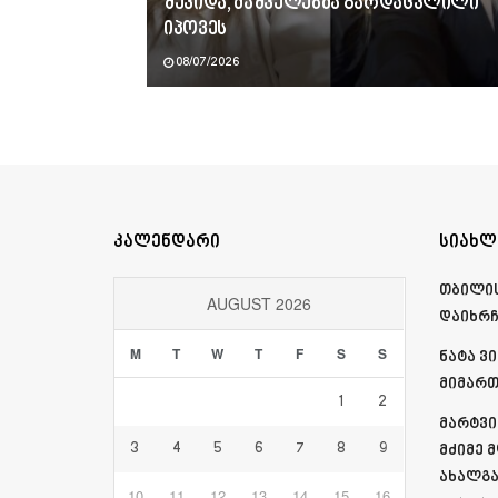
შევიდა, მაშველებმა გარდაცვლილი
იპოვეს
08/07/2026
კალენდარი
სიახლ
თბილის
AUGUST 2026
დაიხრ
M
T
W
T
F
S
S
ნატა ვ
მიმართ
1
2
მარტვი
3
4
5
6
7
8
9
მძიმე 
ახალგა
10
11
12
13
14
15
16