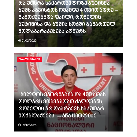
რა უთხრა საქართველოზე პუტინმა
ბუშს აგვისტოს ომამდე 4 თვით ადრე –
გამოქვეყნდა ფაილი, რომელიც
პუტინისა და ბუშის სოჭში გამართულ
მოლაპარაკებებს აღწერს
01/02/2026
ᲐᲮᲐᲚᲘ ᲐᲛᲑᲔᲑᲘ
“ჯილდოს ვაორმაგებ და 400 ათას
დოლარს ვთავაზობთ ძალოვანს,
რომელიც არ დაარბევს საკუთარ
მოქალაქეებს” – ანა წითლიძე
09/12/2025