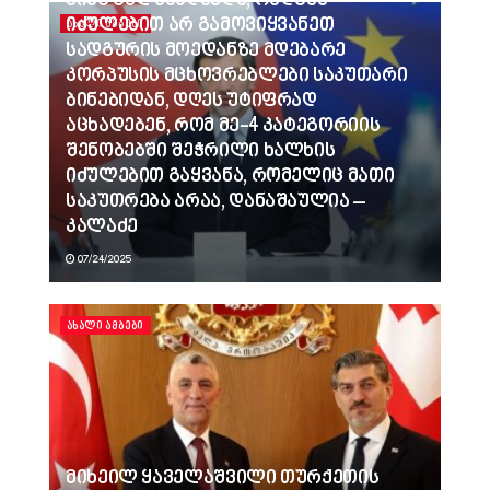
ვინც გვლანძღავდა, რადგან
იძულებით არ გამოვიყვანეთ
ᲐᲮᲐᲚᲘ ᲐᲛᲑᲔᲑᲘ
სადგურის მოედანზე მდებარე
კორპუსის მცხოვრებლები საკუთარი
ბინებიდან, დღეს უტიფრად
აცხადებენ, რომ მე-4 კატეგორიის
შენობებში შეჭრილი ხალხის
იძულებით გაყვანა, რომელიც მათი
საკუთრება არაა, დანაშაულია –
კალაძე
07/24/2025
ᲐᲮᲐᲚᲘ ᲐᲛᲑᲔᲑᲘ
მიხეილ ყაველაშვილი თურქეთის