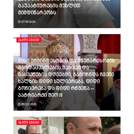
გაუპატიურების მუხლით
მიმდინარეობს
07/18/2026
ᲐᲮᲐᲚᲘ ᲐᲛᲑᲔᲑᲘ
მისი უწმინდესობის და უნეტარესობის
გარდაცვალების შემდეგ და
გასვენების დღეებში, გამოჩნდა ჩვენი
ხალხის დიდი სულიერება, დიდი
გონიერება და დიდი რწმენა –
პატრიარქი შიო III
05/22/2026
ᲐᲮᲐᲚᲘ ᲐᲛᲑᲔᲑᲘ