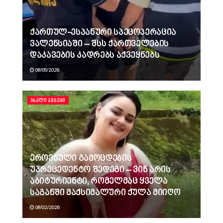
ქართულ-ესპანური სპეცოპერაცია
ვალენსიაში – შსს ქართველების
დაკავების კადრებს აქვეყნებს
08/05/2026
ᲐᲮᲐᲚᲘ ᲐᲛᲑᲔᲑᲘ
ეროვნული გამოცდების
უპრეცედენტო შედეგი – ვინ არის
აბიტურიენტი, რომელმაც ყველა
საგანში მაქსიმალური ქულა მიიღო
08/02/2026