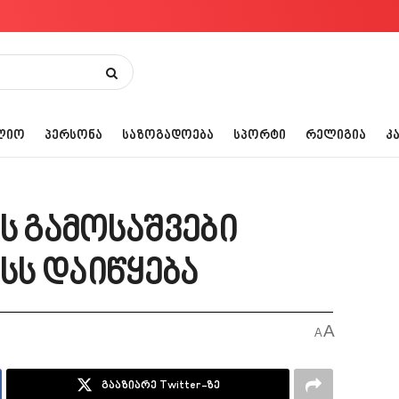
ᲚᲘᲝ
ᲞᲔᲠᲡᲝᲜᲐ
ᲡᲐᲖᲝᲒᲐᲓᲝᲔᲑᲐ
ᲡᲞᲝᲠᲢᲘ
ᲠᲔᲚᲘᲒᲘᲐ
Კ
ს გამოსაშვები
ისს დაიწყება
A
A
გააზიარე Twitter-ზე