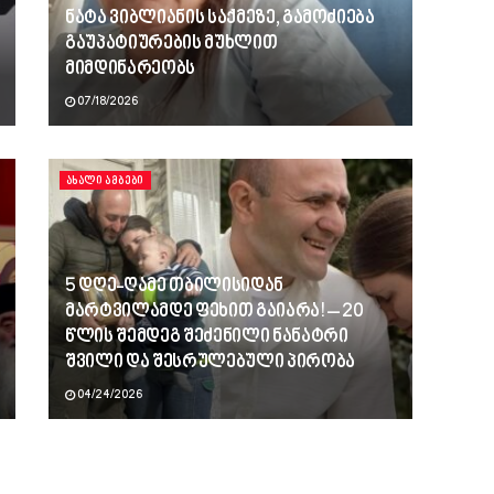
ნატა ვიბლიანის საქმეზე, გამოძიება
გაუპატიურების მუხლით
მიმდინარეობს
07/18/2026
ᲐᲮᲐᲚᲘ ᲐᲛᲑᲔᲑᲘ
5 დღე-ღამე თბილისიდან
მარტვილამდე ფეხით გაიარა! – 20
წლის შემდეგ შეძენილი ნანატრი
შვილი და შესრულებული პირობა
04/24/2026