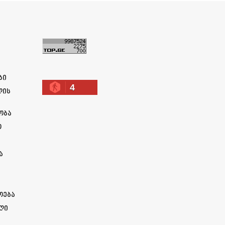
ა
ბი
4
ლის
ობა
ო
ა
ოება
ლი