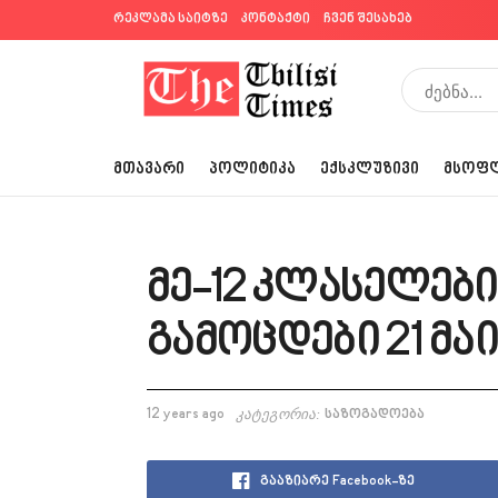
რეკლამა საიტზე
კონტაქტი
ჩვენ შესახებ
ᲛᲗᲐᲕᲐᲠᲘ
ᲞᲝᲚᲘᲢᲘᲙᲐ
ᲔᲥᲡᲙᲚᲣᲖᲘᲕᲘ
ᲛᲡᲝᲤ
მე-12 კლასელები
გამოცდები 21 მა
12 years ago
კატეგორია:
საზოგადოება
გააზიარე Facebook-ზე