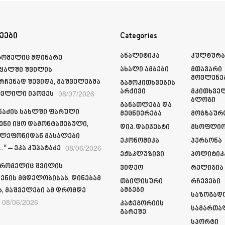
ეები
Categories
Ანალიტიკა
Კულტურ
რომელიც მდინარე
Ახალი Ამბები
Მთავარი
ყალში შვილის
Მოვლენე
რჩენად შევიდა, მაშველებმა
Გამოკითხვების
Არქივი
Მკითხვე
08/07/2026
ვლილი იპოვეს
Ბლოგი
Განათლება Და
მნაძის სახლში ფარული
Მეცნიერება
Მოგზაურ
ენი იყო დამონტაჟებული,
Დიპ.დაიჯესტი
Მსოფლი
ელეფონიდან მასალები
Ეკონომიკა
Პერსონა
08/06/2026
“ – ეკა კუპატაძე
Ექსკლუზივი
Პოლიტიკ
 რომელიც შვილის
Ვიდეო
Რელიგია
ენის მცდელობისას, დინებამ
Თბილისური
Რჩევები
Ამბები
ა, მაშველები ამ დრომდე
Საზოგად
08/06/2026
Კატეგორიის
Სამართა
Გარეშე
Სპორტი