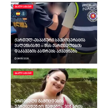
ᲐᲮᲐᲚᲘ ᲐᲛᲑᲔᲑᲘ
ქართულ-ესპანური სპეცოპერაცია
ვალენსიაში – შსს ქართველების
დაკავების კადრებს აქვეყნებს
08/05/2026
ᲐᲮᲐᲚᲘ ᲐᲛᲑᲔᲑᲘ
ეროვნული გამოცდების
უპრეცედენტო შედეგი – ვინ არის