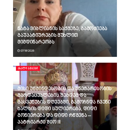
ნატა ვიბლიანის საქმეზე, გამოძიება
გაუპატიურების მუხლით
მიმდინარეობს
07/18/2026
ᲐᲮᲐᲚᲘ ᲐᲛᲑᲔᲑᲘ
მისი უწმინდესობის და უნეტარესობის
გარდაცვალების შემდეგ და
გასვენების დღეებში, გამოჩნდა ჩვენი
ხალხის დიდი სულიერება, დიდი
გონიერება და დიდი რწმენა –
პატრიარქი შიო III