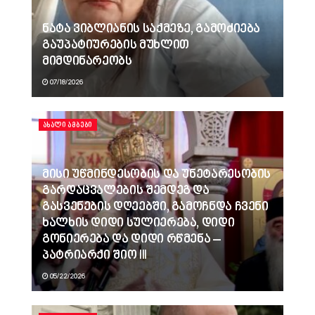
ნატა ვიბლიანის საქმეზე, გამოძიება
გაუპატიურების მუხლით
მიმდინარეობს
07/18/2026
ᲐᲮᲐᲚᲘ ᲐᲛᲑᲔᲑᲘ
მისი უწმინდესობის და უნეტარესობის
გარდაცვალების შემდეგ და
გასვენების დღეებში, გამოჩნდა ჩვენი
ხალხის დიდი სულიერება, დიდი
გონიერება და დიდი რწმენა –
პატრიარქი შიო III
05/22/2026