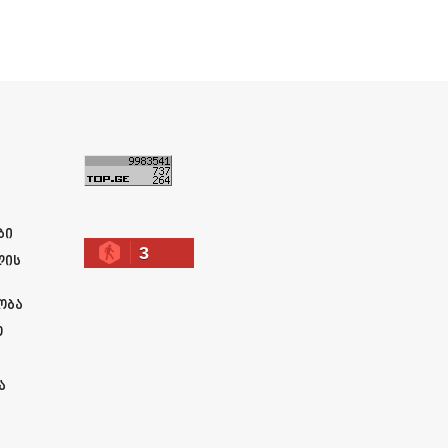
ა
ბი
3
ლის
ობა
ო
ა