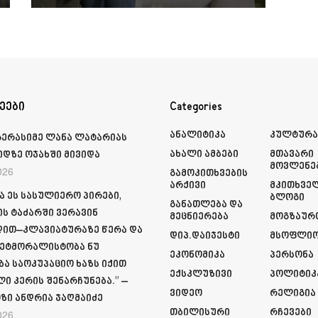
ეები
Categories
Ანალიტიკა
Კულტურ
გერასიმე ლანა ლატარიას
Ახალი Ამბები
Მთავარი
იდზე ოჯახში მივიდა
Მოვლენე
026
Გამოკითხვების
Არქივი
Მკითხვე
ა ეს სასულიერო პირები,
Ბლოგი
Განათლება Და
ს ტაძარში ვერავინ
Მეცნიერება
Მოგზაურ
ით–კლავიატურაზე წერა და
Დიპ.დაიჯესტი
Მსოფლი
ეტმორალისტობა ნუ
Ეკონომიკა
Პერსონა
ბა საოკუპაციო ხაზს იქით
Ექსკლუზივი
Პოლიტიკ
ი კერის შენარჩუნება.” –
Ვიდეო
Რელიგია
ზი ანდრია ჯაღმაიძე
Თბილისური
Რჩევები
026