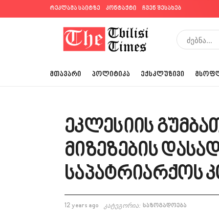
რეკლამა საიტზე
კონტაქტი
ჩვენ შესახებ
ᲛᲗᲐᲕᲐᲠᲘ
ᲞᲝᲚᲘᲢᲘᲙᲐ
ᲔᲥᲡᲙᲚᲣᲖᲘᲕᲘ
ᲛᲡᲝᲤ
ეკლესიის გუმბა
მიზეზების დასა
საპატრიარქოს კ
12 years ago
კატეგორია:
საზოგადოება