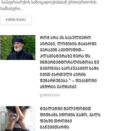
საპატრიარქოს საზოგადოებასთან ურთიერთობის
სამსახური...
DETAILS
ᲛᲔᲢᲘᲡ ᲜᲐᲮᲕᲐ
რომ არა ეს სასულიერო
პირები, ლომისის ტაძარში
ვერავინ ავიდოდით–
კლავიატურაზე წერა და
ინტერნეტმორალისტობა ნუ
გეგონება საოკუპაციო ხაზს
იქით ქართული კერის
შენარჩუნება.” – დეკანოზი
ანდრია ჯაღმაიძე
08/06/2026
ტუალეტში ტელეფონით
დიდხანს ჯდომის გამო, ქალს
ფეხში თრომბი
განუვითარდა