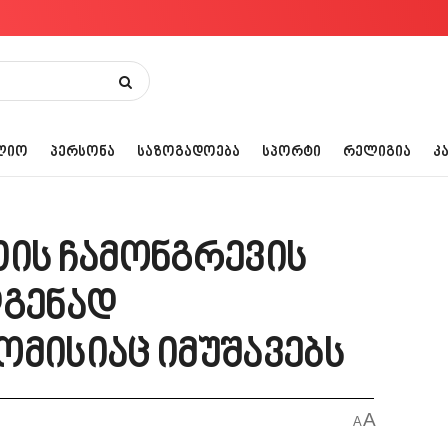
ᲚᲘᲝ
ᲞᲔᲠᲡᲝᲜᲐ
ᲡᲐᲖᲝᲒᲐᲓᲝᲔᲑᲐ
ᲡᲞᲝᲠᲢᲘ
ᲠᲔᲚᲘᲒᲘᲐ
Კ
თის ჩამონგრევის
დგენად
ომისიაც იმუშავებს
A
A