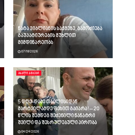
ნატა ვიბლიანის საქმეზე, გამოძიება
გაუპატიურების მუხლით
მიმდინარეობს
07/18/2026
ᲐᲮᲐᲚᲘ ᲐᲛᲑᲔᲑᲘ
5 დღე-ღამე თბილისიდან
მარტვილამდე ფეხით გაიარა! – 20
წლის შემდეგ შეძენილი ნანატრი
შვილი და შესრულებული პირობა
04/24/2026