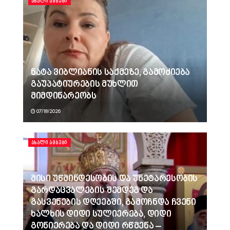
ᲐᲮᲐᲚᲘ ᲐᲛᲑᲔᲑᲘ
ნატა ვიბლიანის საქმეზე, გამოძიება
გაუპატიურების მუხლით
მიმდინარეობს
07/18/2026
ᲐᲮᲐᲚᲘ ᲐᲛᲑᲔᲑᲘ
მისი უწმინდესობის და უნეტარესობის
გარდაცვალების შემდეგ და
გასვენების დღეებში, გამოჩნდა ჩვენი
ხალხის დიდი სულიერება, დიდი
გონიერება და დიდი რწმენა –