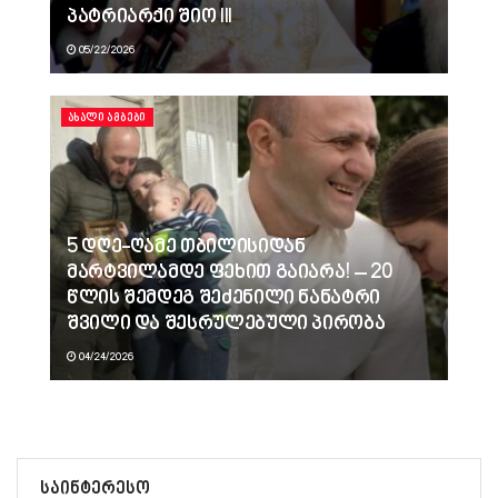
პატრიარქი შიო III
05/22/2026
ᲐᲮᲐᲚᲘ ᲐᲛᲑᲔᲑᲘ
5 დღე-ღამე თბილისიდან
მარტვილამდე ფეხით გაიარა! – 20
წლის შემდეგ შეძენილი ნანატრი
შვილი და შესრულებული პირობა
04/24/2026
საინტერესო