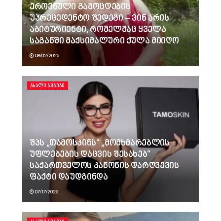
ეროვნული გამოცდების
უპრეცედენტო შედეგი – ვინ არის
აბიტურიენტი, რომელმაც ყველა
საგანში მაქსიმალური ქულა მიიღო
08/02/2026
ᲐᲮᲐᲚᲘ ᲐᲛᲑᲔᲑᲘ
შპს „თამოსკინს“ „მომხმარებლის
უფლებების დაცვის შესახებ“
საქართველოს კანონის დარღვევის
ფაქტი დაუდგინდა
07/17/2026