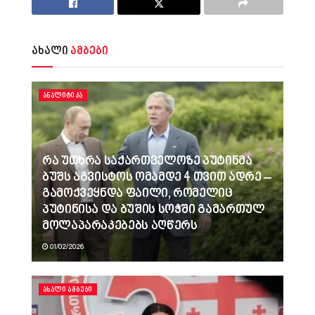
ახალი
ამბები
ᲐᲜᲐᲚᲘᲢᲘᲙᲐ
რა უთხრა საქართველოზე პუტინმა
ბუშს აგვისტოს ომამდე 4 თვით ადრე –
გამოქვეყნდა ფაილი, რომელიც
პუტინისა და ბუშის სოჭში გამართულ
მოლაპარაკებებს აღწერს
01/02/2026
ᲐᲮᲐᲚᲘ ᲐᲛᲑᲔᲑᲘ