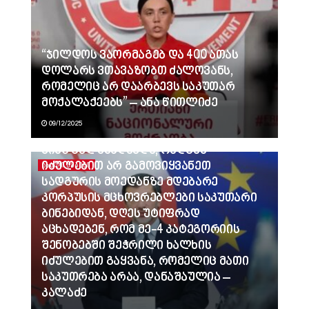
“ჯილდოს ვაორმაგებ და 400 ათას
დოლარს ვთავაზობთ ძალოვანს,
რომელიც არ დაარბევს საკუთარ
მოქალაქეებს” – ანა წითლიძე
09/12/2025
ვინც გვლანძღავდა, რადგან
იძულებით არ გამოვიყვანეთ
ᲐᲮᲐᲚᲘ ᲐᲛᲑᲔᲑᲘ
სადგურის მოედანზე მდებარე
კორპუსის მცხოვრებლები საკუთარი
ბინებიდან, დღეს უტიფრად
აცხადებენ, რომ მე-4 კატეგორიის
შენობებში შეჭრილი ხალხის
იძულებით გაყვანა, რომელიც მათი
საკუთრება არაა, დანაშაულია –
კალაძე