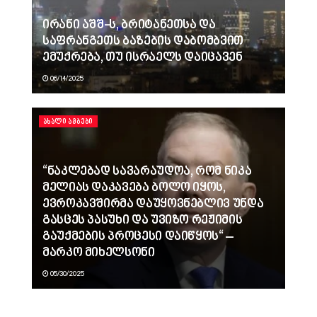
ირანი აშშ-ს, ბრიტანეთსა და
საფრანგეთს ბაზების დაბომბვით
ემუქრება, თუ ისრაელს დაიცავენ
06/14/2025
ᲐᲮᲐᲚᲘ ᲐᲛᲑᲔᲑᲘ
“ნაკლებად სავარაუდოა, რომ ნიკა
მელიას დაკავება ბოლო იყოს,
ევროკავშირმა დაუყოვნებლივ უნდა
გასცეს პასუხი და უვიზო რეჟიმის
გაუქმების პროცესი დაიწყოს“ –
მარკო მიხელსონი
05/30/2025