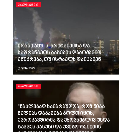
ᲐᲮᲐᲚᲘ ᲐᲛᲑᲔᲑᲘ
ირანი აშშ-ს, ბრიტანეთსა და
საფრანგეთს ბაზების დაბომბვით
ემუქრება, თუ ისრაელს დაიცავენ
06/14/2025
ᲐᲮᲐᲚᲘ ᲐᲛᲑᲔᲑᲘ
“ნაკლებად სავარაუდოა, რომ ნიკა
მელიას დაკავება ბოლო იყოს,
ევროკავშირმა დაუყოვნებლივ უნდა
გასცეს პასუხი და უვიზო რეჟიმის