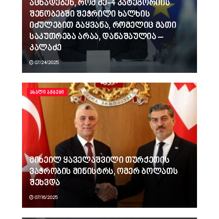
აცხადებენ, რომ მე-4 კატეგორიის
შენობებში შეჭრილი ხალხის
იძულებით გაყვანა, რომელიც მათი
საკუთრება არაა, დანაშაულია –
კალაძე
07/24/2025
ᲐᲮᲐᲚᲘ ᲐᲛᲑᲔᲑᲘ
მიხეილ ყაველაშვილი თურქეთის
ვაჭრობის მინისტრს, ომერ ბოლათს
შეხვდა
07/16/2025