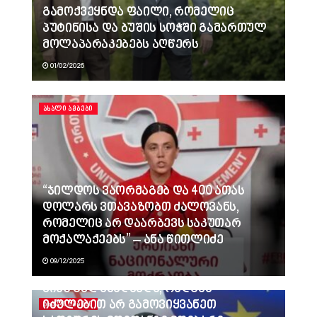
გამოქვეყნდა ფაილი, რომელიც
პუტინისა და ბუშის სოჭში გამართულ
მოლაპარაკებებს აღწერს
01/02/2026
ᲐᲮᲐᲚᲘ ᲐᲛᲑᲔᲑᲘ
“ჯილდოს ვაორმაგებ და 400 ათას
დოლარს ვთავაზობთ ძალოვანს,
რომელიც არ დაარბევს საკუთარ
მოქალაქეებს” – ანა წითლიძე
09/12/2025
ვინც გვლანძღავდა, რადგან
იძულებით არ გამოვიყვანეთ
ᲐᲮᲐᲚᲘ ᲐᲛᲑᲔᲑᲘ