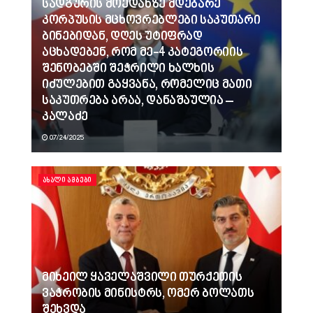
სადგურის მოედანზე მდებარე
კორპუსის მცხოვრებლები საკუთარი
ბინებიდან, დღეს უტიფრად
აცხადებენ, რომ მე-4 კატეგორიის
შენობებში შეჭრილი ხალხის
იძულებით გაყვანა, რომელიც მათი
საკუთრება არაა, დანაშაულია –
კალაძე
07/24/2025
ᲐᲮᲐᲚᲘ ᲐᲛᲑᲔᲑᲘ
მიხეილ ყაველაშვილი თურქეთის
ვაჭრობის მინისტრს, ომერ ბოლათს
შეხვდა