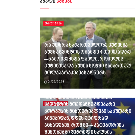
ახალი
ამბები
ᲐᲜᲐᲚᲘᲢᲘᲙᲐ
რა უთხრა საქართველოზე პუტინმა
ბუშს აგვისტოს ომამდე 4 თვით ადრე
– გამოქვეყნდა ფაილი, რომელიც
პუტინისა და ბუშის სოჭში გამართულ
მოლაპარაკებებს აღწერს
01/02/2026
ვინც გვლანძღავდა, რადგან
იძულებით არ გამოვიყვანეთ
სადგურის მოედანზე მდებარე
ᲐᲮᲐᲚᲘ ᲐᲛᲑᲔᲑᲘ
კორპუსის მცხოვრებლები საკუთარი
ბინებიდან, დღეს უტიფრად
აცხადებენ, რომ მე-4 კატეგორიის
შენობებში შეჭრილი ხალხის