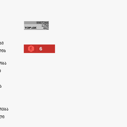
ა
ბი
6
ლის
ობა
ო
ა
ოება
ლი