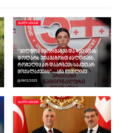
ᲐᲮᲐᲚᲘ ᲐᲛᲑᲔᲑᲘ
“ჯილდოს ვაორმაგებ და 400 ათას
დოლარს ვთავაზობთ ძალოვანს,
რომელიც არ დაარბევს საკუთარ
მოქალაქეებს” – ანა წითლიძე
09/12/2025
ᲐᲮᲐᲚᲘ ᲐᲛᲑᲔᲑᲘ