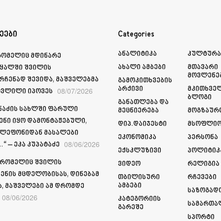
ეები
Categories
Ანალიტიკა
Კულტურ
რომელიც მდინარე
Ახალი Ამბები
Მთავარი
ყალში შვილის
Მოვლენე
რჩენად შევიდა, მაშველებმა
Გამოკითხვების
Არქივი
Მკითხვე
08/07/2026
ვლილი იპოვეს
Ბლოგი
Განათლება Და
მნაძის სახლში ფარული
Მეცნიერება
Მოგზაურ
ენი იყო დამონტაჟებული,
Დიპ.დაიჯესტი
Მსოფლი
ელეფონიდან მასალები
Ეკონომიკა
Პერსონა
08/06/2026
“ – ეკა კუპატაძე
Ექსკლუზივი
Პოლიტიკ
 რომელიც შვილის
Ვიდეო
Რელიგია
ენის მცდელობისას, დინებამ
Თბილისური
Რჩევები
Ამბები
ა, მაშველები ამ დრომდე
Საზოგად
08/06/2026
Კატეგორიის
Სამართა
Გარეშე
Სპორტი