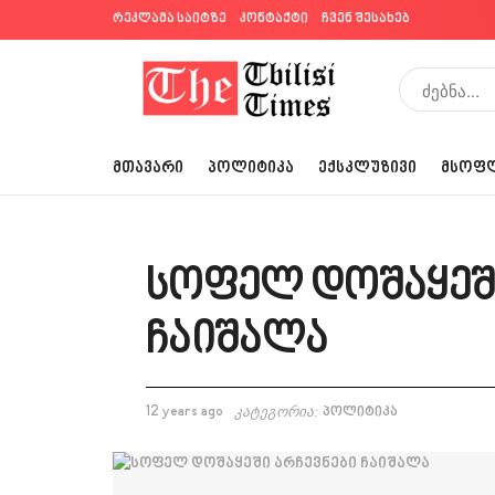
რეკლამა საიტზე
კონტაქტი
ჩვენ შესახებ
ᲛᲗᲐᲕᲐᲠᲘ
ᲞᲝᲚᲘᲢᲘᲙᲐ
ᲔᲥᲡᲙᲚᲣᲖᲘᲕᲘ
ᲛᲡᲝᲤ
სოფელ დოშაყეში
ჩაიშალა
12 years ago
კატეგორია:
პოლიტიკა