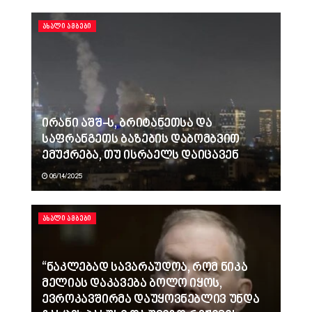
ᲐᲮᲐᲚᲘ ᲐᲛᲑᲔᲑᲘ
ირანი აშშ-ს, ბრიტანეთსა და
საფრანგეთს ბაზების დაბომბვით
ემუქრება, თუ ისრაელს დაიცავენ
06/14/2025
ᲐᲮᲐᲚᲘ ᲐᲛᲑᲔᲑᲘ
“ნაკლებად სავარაუდოა, რომ ნიკა
მელიას დაკავება ბოლო იყოს,
ევროკავშირმა დაუყოვნებლივ უნდა