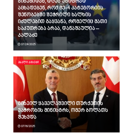
ბინებიდან, დღეს უტიფრად
აცხადებენ, რომ მე-4 კატეგორიის
შენობებში შეჭრილი ხალხის
იძულებით გაყვანა, რომელიც მათი
საკუთრება არაა, დანაშაულია –
კალაძე
07/24/2025
ᲐᲮᲐᲚᲘ ᲐᲛᲑᲔᲑᲘ
მიხეილ ყაველაშვილი თურქეთის
ვაჭრობის მინისტრს, ომერ ბოლათს
შეხვდა
07/16/2025