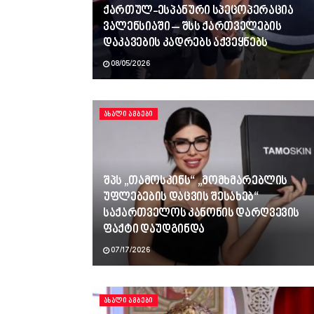
ქართულ-ესპანური სპეცოპერაცია
ვალენსიაში – შსს ქართველების
დაკავების კადრებს აქვეყნებს
08/05/2026
ᲐᲮᲐᲚᲘ ᲐᲛᲑᲔᲑᲘ
შპს „თამოსკინს“ „მომხმარებლის
უფლებების დაცვის შესახებ“
საქართველოს კანონის დარღვევის
ფაქტი დაუდგინდა
07/17/2026
ᲐᲮᲐᲚᲘ ᲐᲛᲑᲔᲑᲘ