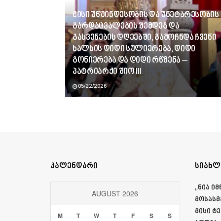
მისი უწმინდესობის და უნეტარესობის
გარდაცვალების შემდეგ და
გასვენების დღეებში, გამოჩნდა ჩვენი
ხალხის დიდი სულიერება, დიდი
გონიერება და დიდი რწმენა –
პატრიარქი შიო III
05/22/2026
კალენდარი
სიახლ
„ნია ი
AUGUST 2026
მოსასმ
მისი ტ
M
T
W
T
F
S
S