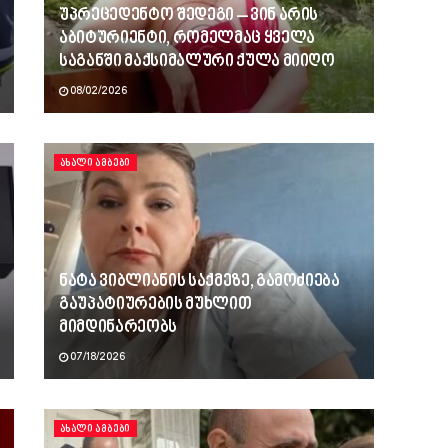
უპრეცედენტო შედეგი – ვინ არის
აბიტურიენტი, რომელმაც ყველა
საგანში მაქსიმალური ქულა მიიღო
08/02/2026
ᲐᲮᲐᲚᲘ ᲐᲛᲑᲔᲑᲘ
ნატა ვიბლიანის საქმეზე, გამოძიება
გაუპატიურების მუხლით
მიმდინარეობს
07/18/2026
ᲐᲮᲐᲚᲘ ᲐᲛᲑᲔᲑᲘ