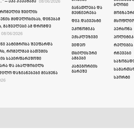
08/06/2026
“ – ეკა კუპატაძე
Ბლოგი
Განათლება Და
 რომელიც შვილის
Მეცნიერება
Მოგზაურ
ენის მცდელობისას, დინებამ
Დიპ.დაიჯესტი
Მსოფლი
ა, მაშველები ამ დრომდე
Ეკონომიკა
Პერსონა
08/06/2026
Ექსკლუზივი
Პოლიტიკ
ნი პატიმრობა შეეფარდა
Ვიდეო
Რელიგია
რს, რომელმაც ბათუმის
Თბილისური
Რჩევები
Ამბები
ის საპირფარეშოში
Საზოგად
არა და ახალშობილს
Კატეგორიის
Სამართა
Გარეშე
დილო დაზიანებები მიაყენა
Სპორტი
026