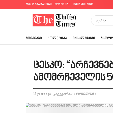
რეკლამა საიტზე
კონტაქტი
ჩვენ შესახებ
ᲛᲗᲐᲕᲐᲠᲘ
ᲞᲝᲚᲘᲢᲘᲙᲐ
ᲔᲥᲡᲙᲚᲣᲖᲘᲕᲘ
ᲛᲡᲝᲤ
ცესკო: “არჩევნე
ამომრჩეველის 5
12 years ago
კატეგორია:
საზოგადოება