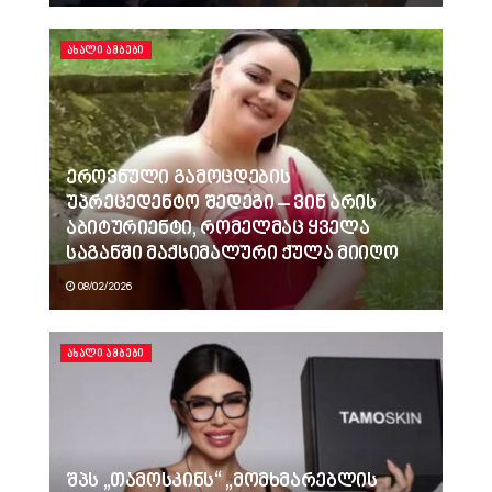
ᲐᲮᲐᲚᲘ ᲐᲛᲑᲔᲑᲘ
ეროვნული გამოცდების
უპრეცედენტო შედეგი – ვინ არის
აბიტურიენტი, რომელმაც ყველა
საგანში მაქსიმალური ქულა მიიღო
08/02/2026
ᲐᲮᲐᲚᲘ ᲐᲛᲑᲔᲑᲘ
შპს „თამოსკინს“ „მომხმარებლის