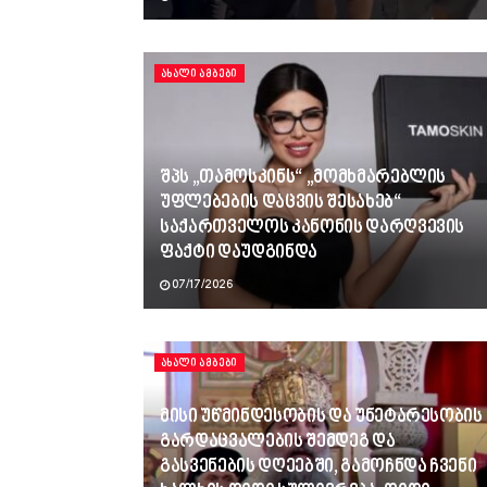
ᲐᲮᲐᲚᲘ ᲐᲛᲑᲔᲑᲘ
შპს „თამოსკინს“ „მომხმარებლის
უფლებების დაცვის შესახებ“
საქართველოს კანონის დარღვევის
ფაქტი დაუდგინდა
07/17/2026
ᲐᲮᲐᲚᲘ ᲐᲛᲑᲔᲑᲘ
მისი უწმინდესობის და უნეტარესობის
გარდაცვალების შემდეგ და
გასვენების დღეებში, გამოჩნდა ჩვენი