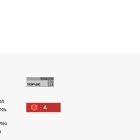
ა
ბი
4
ლის
ობა
ო