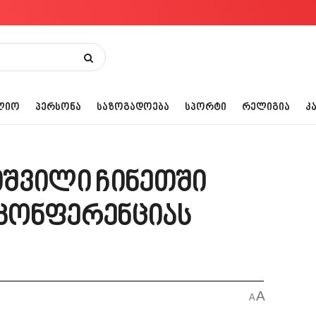
ᲚᲘᲝ
ᲞᲔᲠᲡᲝᲜᲐ
ᲡᲐᲖᲝᲒᲐᲓᲝᲔᲑᲐ
ᲡᲞᲝᲠᲢᲘ
ᲠᲔᲚᲘᲒᲘᲐ
Კ
შვილი ჩინეთში
კონფერენციას
A
A