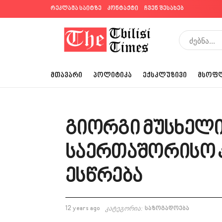
რეკლამა საიტზე
კონტაქტი
ჩვენ შესახებ
ᲛᲗᲐᲕᲐᲠᲘ
ᲞᲝᲚᲘᲢᲘᲙᲐ
ᲔᲥᲡᲙᲚᲣᲖᲘᲕᲘ
ᲛᲡᲝᲤ
გიორგი მუსხელი
საერთაშორისო 
ესწრება
12 years ago
კატეგორია:
საზოგადოება