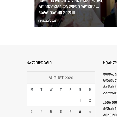
ხალხის დიდი სულიერება, დიდი
გონიერება და დიდი რწმენა –
პატრიარქი შიო III
05/22/2026
კალენდარი
სიახლ
დედა, 
AUGUST 2026
ხობისწ
გადასა
M
T
W
T
F
S
S
გარდაც
1
2
„ნია ი
მოსასმ
8
9
3
4
5
6
7
მისი ტ