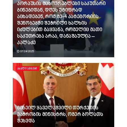
კორპუსის მცხოვრებლები საკუთარი
ბინებიდან, დღეს უტიფრად
აცხადებენ, რომ მე-4 კატეგორიის
შენობებში შეჭრილი ხალხის
იძულებით გაყვანა, რომელიც მათი
საკუთრება არაა, დანაშაულია –
კალაძე
07/24/2025
ᲐᲮᲐᲚᲘ ᲐᲛᲑᲔᲑᲘ
მიხეილ ყაველაშვილი თურქეთის
ვაჭრობის მინისტრს, ომერ ბოლათს
შეხვდა