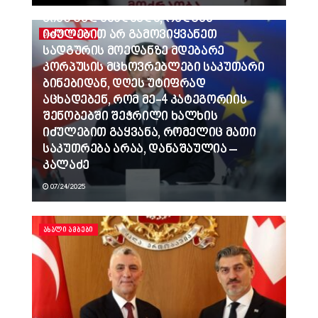
ვინც გვლანძღავდა, რადგან
იძულებით არ გამოვიყვანეთ
ᲐᲮᲐᲚᲘ ᲐᲛᲑᲔᲑᲘ
სადგურის მოედანზე მდებარე
კორპუსის მცხოვრებლები საკუთარი
ბინებიდან, დღეს უტიფრად
აცხადებენ, რომ მე-4 კატეგორიის
შენობებში შეჭრილი ხალხის
იძულებით გაყვანა, რომელიც მათი
საკუთრება არაა, დანაშაულია –
კალაძე
07/24/2025
ᲐᲮᲐᲚᲘ ᲐᲛᲑᲔᲑᲘ