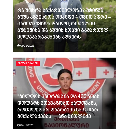
რა უთხრა საქართველოზე პუტინმა
ბუშს აგვისტოს ომამდე 4 თვით ადრე –
გამოქვეყნდა ფაილი, რომელიც
პუტინისა და ბუშის სოჭში გამართულ
მოლაპარაკებებს აღწერს
01/02/2026
ᲐᲮᲐᲚᲘ ᲐᲛᲑᲔᲑᲘ
“ჯილდოს ვაორმაგებ და 400 ათას
დოლარს ვთავაზობთ ძალოვანს,
რომელიც არ დაარბევს საკუთარ
მოქალაქეებს” – ანა წითლიძე
09/12/2025