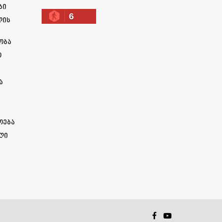
ბი
6
ლის
ობა
ო
ა
ოება
ლი