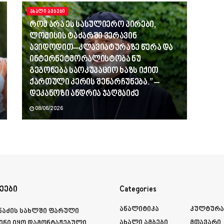
ᲐᲮᲐᲚᲘ ᲐᲛᲑᲔᲑᲘ
რომ არა ეს სასულიერო პირები,
ლომისის ტაძარში ვერავინ
ავიდოდით–კლავიატურაზე წერა და
ინტერნეტმორალისტობა ნუ
გეგონება საოკუპაციო ხაზს იქით
ქართული კერის შენარჩუნება.” –
დეკანოზი ანდრია ჯაღმაიძე
08/06/2026
ეები
Categories
Ანალიტიკა
Კულტურ
მნაძის სახლში ფარული
Ახალი Ამბები
Მთავარი
ენი იყო დამონტაჟებული,