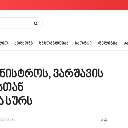
ᲚᲘᲝ
ᲞᲔᲠᲡᲝᲜᲐ
ᲡᲐᲖᲝᲒᲐᲓᲝᲔᲑᲐ
ᲡᲞᲝᲠᲢᲘ
ᲠᲔᲚᲘᲒᲘᲐ
Კ
ინისტროს, ვარშავის
სთან
 სურს
A
ვლენები
A