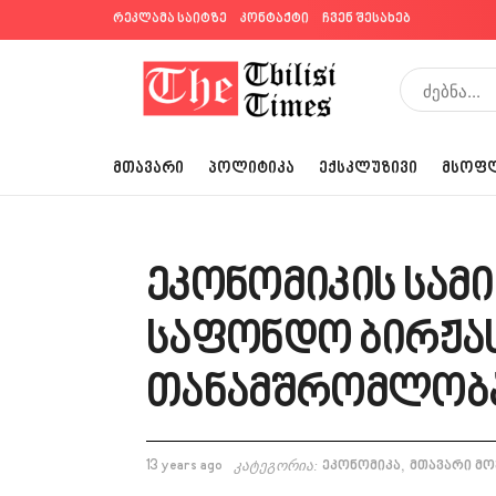
რეკლამა საიტზე
კონტაქტი
ჩვენ შესახებ
ᲛᲗᲐᲕᲐᲠᲘ
ᲞᲝᲚᲘᲢᲘᲙᲐ
ᲔᲥᲡᲙᲚᲣᲖᲘᲕᲘ
ᲛᲡᲝᲤ
ეკონომიკის სამ
საფონდო ბირჟა
თანამშრომლობა
,
13 years ago
კატეგორია:
ეკონომიკა
მთავარი მო