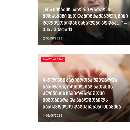
„ნია იმნაძის სახლში ფარული
მოსასმენი იყო დამონტაჟებული, მისი
ტელეფონიდან მასალები აღდგა…“ –
ეკა კუპატაძე
08/06/2026
ᲐᲮᲐᲚᲘ ᲐᲛᲑᲔᲑᲘ
4-წლიანი პატიმრობა შეეფარდა
სანიტარს, რომელმაც ბათუმის
კლინიკის საპირფარეშოში
იმშობიარა და ახალშობილს
სასიკვდილო დაზიანებები მიაყენა
08/06/2026