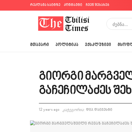
რეკლამა საიტზე
კონტაქტი
ჩვენ შესახებ
ᲛᲗᲐᲕᲐᲠᲘ
ᲞᲝᲚᲘᲢᲘᲙᲐ
ᲔᲥᲡᲙᲚᲣᲖᲘᲕᲘ
ᲛᲡᲝᲤ
გიორგი მარგვე
გაჩეჩილაძეს შე
12 years ago
კატეგორია:
დიპ.დაიჯესტი