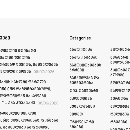
ეები
Categories
Ანალიტიკა
Კულტურ
რომელიც მდინარე
Ახალი Ამბები
Მთავარი
ყალში შვილის
Მოვლენე
რჩენად შევიდა, მაშველებმა
Გამოკითხვების
Არქივი
Მკითხვე
08/07/2026
ვლილი იპოვეს
Ბლოგი
Განათლება Და
მნაძის სახლში ფარული
Მეცნიერება
Მოგზაურ
ენი იყო დამონტაჟებული,
Დიპ.დაიჯესტი
Მსოფლი
ელეფონიდან მასალები
Ეკონომიკა
Პერსონა
08/06/2026
“ – ეკა კუპატაძე
Ექსკლუზივი
Პოლიტიკ
 რომელიც შვილის
Ვიდეო
Რელიგია
ენის მცდელობისას, დინებამ
Თბილისური
Რჩევები
Ამბები
ა, მაშველები ამ დრომდე