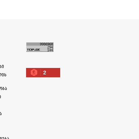
ა
ბი
2
ლის
ობა
ო
ა