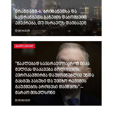
ირანი აშშ-ს, ბრიტანეთსა და
საფრანგეთს ბაზების დაბომბვით
ემუქრება, თუ ისრაელს დაიცავენ
06/14/2025
ᲐᲮᲐᲚᲘ ᲐᲛᲑᲔᲑᲘ
“ნაკლებად სავარაუდოა, რომ ნიკა
მელიას დაკავება ბოლო იყოს,
ევროკავშირმა დაუყოვნებლივ უნდა
გასცეს პასუხი და უვიზო რეჟიმის
გაუქმების პროცესი დაიწყოს“ –
მარკო მიხელსონი
05/30/2025