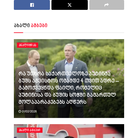
ახალი
ამბები
ᲐᲜᲐᲚᲘᲢᲘᲙᲐ
რა უთხრა საქართველოზე პუტინმა
ბუშს აგვისტოს ომამდე 4 თვით ადრე –
გამოქვეყნდა ფაილი, რომელიც
პუტინისა და ბუშის სოჭში გამართულ
მოლაპარაკებებს აღწერს
01/02/2026
ᲐᲮᲐᲚᲘ ᲐᲛᲑᲔᲑᲘ