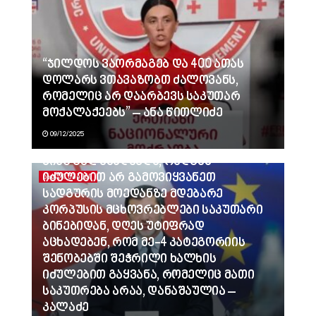
“ჯილდოს ვაორმაგებ და 400 ათას
დოლარს ვთავაზობთ ძალოვანს,
რომელიც არ დაარბევს საკუთარ
მოქალაქეებს” – ანა წითლიძე
09/12/2025
ვინც გვლანძღავდა, რადგან
იძულებით არ გამოვიყვანეთ
ᲐᲮᲐᲚᲘ ᲐᲛᲑᲔᲑᲘ
სადგურის მოედანზე მდებარე
კორპუსის მცხოვრებლები საკუთარი
ბინებიდან, დღეს უტიფრად
აცხადებენ, რომ მე-4 კატეგორიის
შენობებში შეჭრილი ხალხის
იძულებით გაყვანა, რომელიც მათი
საკუთრება არაა, დანაშაულია –
კალაძე