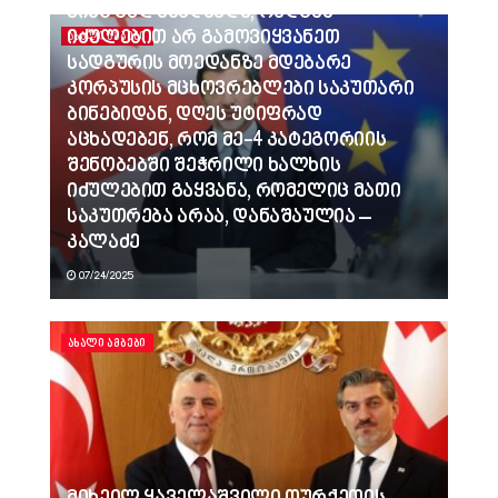
ვინც გვლანძღავდა, რადგან
იძულებით არ გამოვიყვანეთ
ᲐᲮᲐᲚᲘ ᲐᲛᲑᲔᲑᲘ
სადგურის მოედანზე მდებარე
კორპუსის მცხოვრებლები საკუთარი
ბინებიდან, დღეს უტიფრად
აცხადებენ, რომ მე-4 კატეგორიის
შენობებში შეჭრილი ხალხის
იძულებით გაყვანა, რომელიც მათი
საკუთრება არაა, დანაშაულია –
კალაძე
07/24/2025
ᲐᲮᲐᲚᲘ ᲐᲛᲑᲔᲑᲘ