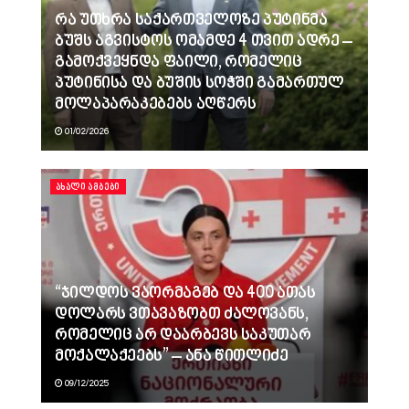
რა უთხრა საქართველოზე პუტინმა
ბუშს აგვისტოს ომამდე 4 თვით ადრე –
გამოქვეყნდა ფაილი, რომელიც
პუტინისა და ბუშის სოჭში გამართულ
მოლაპარაკებებს აღწერს
01/02/2026
ᲐᲮᲐᲚᲘ ᲐᲛᲑᲔᲑᲘ
“ჯილდოს ვაორმაგებ და 400 ათას
დოლარს ვთავაზობთ ძალოვანს,
რომელიც არ დაარბევს საკუთარ
მოქალაქეებს” – ანა წითლიძე
09/12/2025