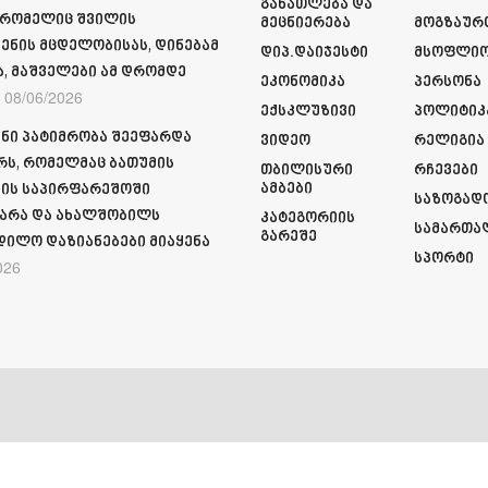
Განათლება Და
 რომელიც შვილის
Მეცნიერება
Მოგზაურ
ენის მცდელობისას, დინებამ
Დიპ.დაიჯესტი
Მსოფლი
ა, მაშველები ამ დრომდე
Ეკონომიკა
Პერსონა
08/06/2026
Ექსკლუზივი
Პოლიტიკ
ნი პატიმრობა შეეფარდა
Ვიდეო
Რელიგია
რს, რომელმაც ბათუმის
Თბილისური
Რჩევები
Ამბები
ის საპირფარეშოში
Საზოგად
არა და ახალშობილს
Კატეგორიის
Სამართა
Გარეშე
დილო დაზიანებები მიაყენა
Სპორტი
026