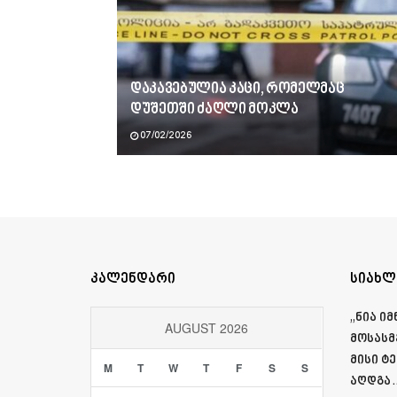
დაკავებულია კაცი, რომელმაც
დუშეთში ძაღლი მოკლა
07/02/2026
კალენდარი
სიახლ
„ნია ი
AUGUST 2026
მოსასმ
მისი ტ
M
T
W
T
F
S
S
აღდგა…