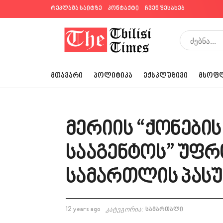
რეკლამა საიტზე
კონტაქტი
ჩვენ შესახებ
ᲛᲗᲐᲕᲐᲠᲘ
ᲞᲝᲚᲘᲢᲘᲙᲐ
ᲔᲥᲡᲙᲚᲣᲖᲘᲕᲘ
ᲛᲡᲝᲤ
მერიის “ქონების
სააგენტოს” უფრ
სამართლის პასუ
12 years ago
კატეგორია:
სამართალი