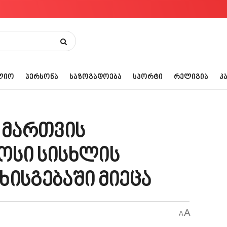
ᲚᲘᲝ
ᲞᲔᲠᲡᲝᲜᲐ
ᲡᲐᲖᲝᲒᲐᲓᲝᲔᲑᲐ
ᲡᲞᲝᲠᲢᲘ
ᲠᲔᲚᲘᲒᲘᲐ
Კ
 მართვის
ოსი სისხლის
ხისგებაში მიეცა
A
A