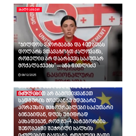
ᲐᲮᲐᲚᲘ ᲐᲛᲑᲔᲑᲘ
“ჯილდოს ვაორმაგებ და 400 ათას
დოლარს ვთავაზობთ ძალოვანს,
რომელიც არ დაარბევს საკუთარ
მოქალაქეებს” – ანა წითლიძე
09/12/2025
ვინც გვლანძღავდა, რადგან
იძულებით არ გამოვიყვანეთ
ᲐᲮᲐᲚᲘ ᲐᲛᲑᲔᲑᲘ
სადგურის მოედანზე მდებარე
კორპუსის მცხოვრებლები საკუთარი
ბინებიდან, დღეს უტიფრად
აცხადებენ, რომ მე-4 კატეგორიის
შენობებში შეჭრილი ხალხის
იძულებით გაყვანა, რომელიც მათი