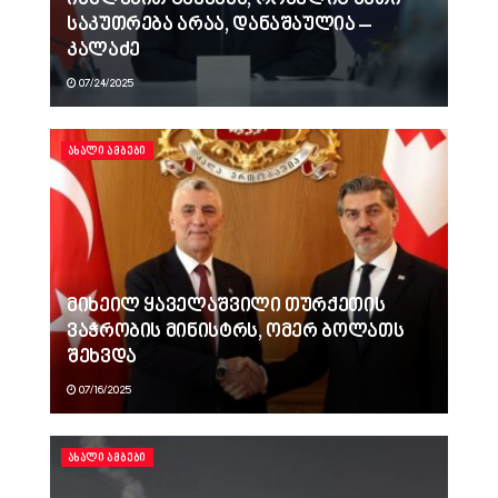
საკუთრება არაა, დანაშაულია –
კალაძე
07/24/2025
ᲐᲮᲐᲚᲘ ᲐᲛᲑᲔᲑᲘ
მიხეილ ყაველაშვილი თურქეთის
ვაჭრობის მინისტრს, ომერ ბოლათს
შეხვდა
07/16/2025
ᲐᲮᲐᲚᲘ ᲐᲛᲑᲔᲑᲘ