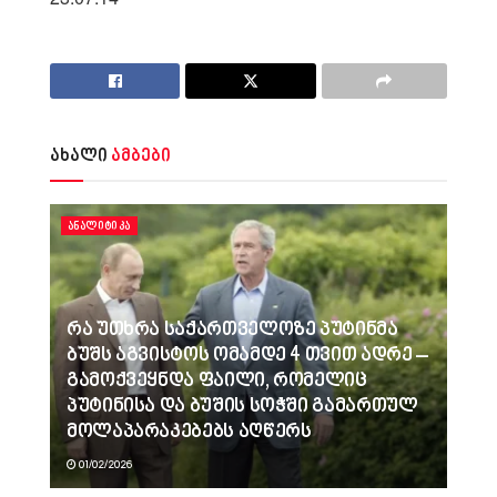
ახალი
ამბები
ᲐᲜᲐᲚᲘᲢᲘᲙᲐ
რა უთხრა საქართველოზე პუტინმა
ბუშს აგვისტოს ომამდე 4 თვით ადრე –
გამოქვეყნდა ფაილი, რომელიც
პუტინისა და ბუშის სოჭში გამართულ
მოლაპარაკებებს აღწერს
01/02/2026