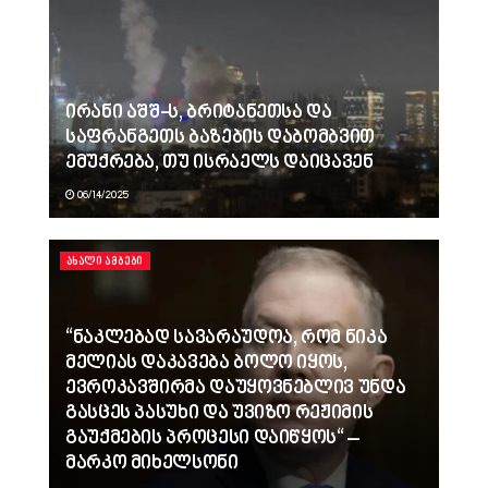
ირანი აშშ-ს, ბრიტანეთსა და
საფრანგეთს ბაზების დაბომბვით
ემუქრება, თუ ისრაელს დაიცავენ
06/14/2025
ᲐᲮᲐᲚᲘ ᲐᲛᲑᲔᲑᲘ
“ნაკლებად სავარაუდოა, რომ ნიკა
მელიას დაკავება ბოლო იყოს,
ევროკავშირმა დაუყოვნებლივ უნდა
გასცეს პასუხი და უვიზო რეჟიმის
გაუქმების პროცესი დაიწყოს“ –
მარკო მიხელსონი