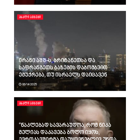
ᲐᲮᲐᲚᲘ ᲐᲛᲑᲔᲑᲘ
ირანი აშშ-ს, ბრიტანეთსა და
საფრანგეთს ბაზების დაბომბვით
ემუქრება, თუ ისრაელს დაიცავენ
06/14/2025
ᲐᲮᲐᲚᲘ ᲐᲛᲑᲔᲑᲘ
“ნაკლებად სავარაუდოა, რომ ნიკა
მელიას დაკავება ბოლო იყოს,