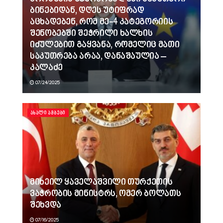
ბინებიდან, დღეს უტიფრად
აცხადებენ, რომ მე-4 კატეგორიის
შენობებში შეჭრილი ხალხის
იძულებით გაყვანა, რომელიც მათი
საკუთრება არაა, დანაშაულია –
კალაძე
07/24/2025
ᲐᲮᲐᲚᲘ ᲐᲛᲑᲔᲑᲘ
მიხეილ ყაველაშვილი თურქეთის
ვაჭრობის მინისტრს, ომერ ბოლათს
შეხვდა
07/16/2025