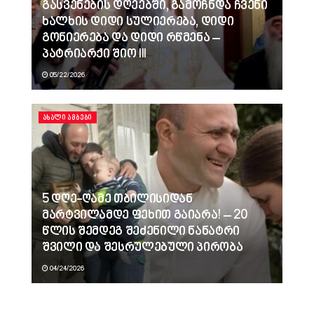
გასვენების დღეებში, გამოჩნდა ჩვენი
ხალხის დიდი სულიერება, დიდი
გონიერება და დიდი რწმენა –
პატრიარქი შიო III
05/22/2026
ᲐᲮᲐᲚᲘ ᲐᲛᲑᲔᲑᲘ
5 დღე-ღამე თბილისიდან
მარტვილამდე ფეხით გაიარა! – 20
წლის შემდეგ შეძენილი ნანატრი
შვილი და შესრულებული პირობა
04/24/2026