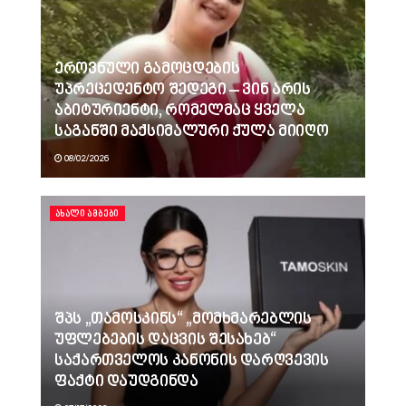
ეროვნული გამოცდების
უპრეცედენტო შედეგი – ვინ არის
აბიტურიენტი, რომელმაც ყველა
საგანში მაქსიმალური ქულა მიიღო
08/02/2026
ᲐᲮᲐᲚᲘ ᲐᲛᲑᲔᲑᲘ
შპს „თამოსკინს“ „მომხმარებლის
უფლებების დაცვის შესახებ“
საქართველოს კანონის დარღვევის
ფაქტი დაუდგინდა