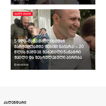
ᲐᲮᲐᲚᲘ ᲐᲛᲑᲔᲑᲘ
5 დღე-ღამე თბილისიდან
მარტვილამდე ფეხით გაიარა! – 20
წლის შემდეგ შეძენილი ნანატრი
შვილი და შესრულებული პირობა
04/24/2026
კალენდარი