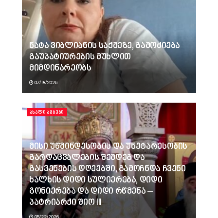
ნატა ვიბლიანის საქმეზე, გამოძიება
გაუპატიურების მუხლით
მიმდინარეობს
07/18/2026
ᲐᲮᲐᲚᲘ ᲐᲛᲑᲔᲑᲘ
მისი უწმინდესობის და უნეტარესობის
გარდაცვალების შემდეგ და
გასვენების დღეებში, გამოჩნდა ჩვენი
ხალხის დიდი სულიერება, დიდი
გონიერება და დიდი რწმენა –
პატრიარქი შიო III
05/22/2026