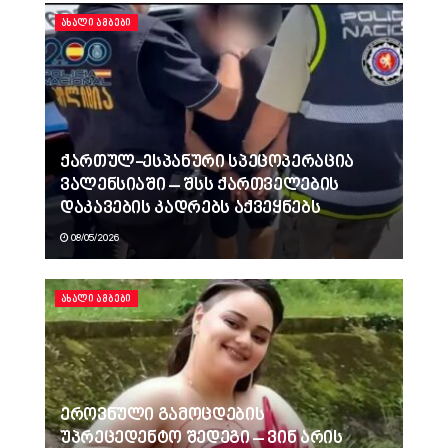
ᲐᲮᲐᲚᲘ ᲐᲛᲑᲔᲑᲘ
ქართულ-ესპანური სპეცოპერაცია
ვალენსიაში – შსს ქართველების
დაკავების კადრებს აქვეყნებს
08/05/2026
ᲐᲮᲐᲚᲘ ᲐᲛᲑᲔᲑᲘ
ეროვნული გამოცდების
უპრეცედენტო შედეგი – ვინ არის