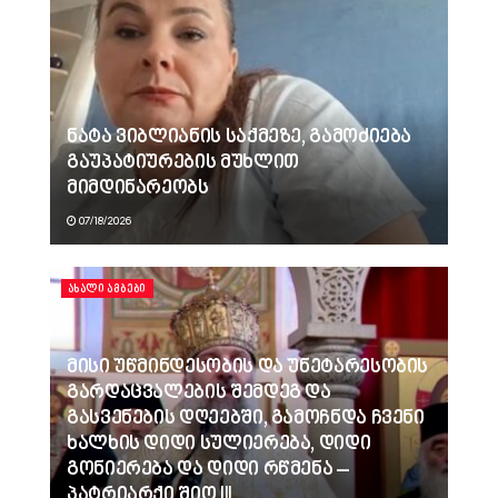
ნატა ვიბლიანის საქმეზე, გამოძიება
გაუპატიურების მუხლით
მიმდინარეობს
07/18/2026
ᲐᲮᲐᲚᲘ ᲐᲛᲑᲔᲑᲘ
მისი უწმინდესობის და უნეტარესობის
გარდაცვალების შემდეგ და
გასვენების დღეებში, გამოჩნდა ჩვენი
ხალხის დიდი სულიერება, დიდი
გონიერება და დიდი რწმენა –
პატრიარქი შიო III