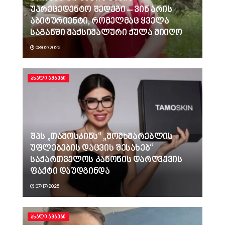
უპრეცედენტო შედეგი – ვინ არის
აბიტურიენტი, რომელმაც ყველა
საგანში მაქსიმალური ქულა მიიღო
08/02/2026
ᲐᲮᲐᲚᲘ ᲐᲛᲑᲔᲑᲘ
შპს „თამოსკინს“ „მომხმარებლის
უფლებების დაცვის შესახებ“
საქართველოს კანონის დარღვევის
ფაქტი დაუდგინდა
07/17/2026
ᲐᲮᲐᲚᲘ ᲐᲛᲑᲔᲑᲘ