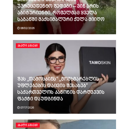
ეროვნული გამოცდების
უპრეცედენტო შედეგი – ვინ არის
აბიტურიენტი, რომელმაც ყველა
საგანში მაქსიმალური ქულა მიიღო
08/02/2026
ᲐᲮᲐᲚᲘ ᲐᲛᲑᲔᲑᲘ
შპს „თამოსკინს“ „მომხმარებლის
უფლებების დაცვის შესახებ“
საქართველოს კანონის დარღვევის
ფაქტი დაუდგინდა
07/17/2026
ᲐᲮᲐᲚᲘ ᲐᲛᲑᲔᲑᲘ