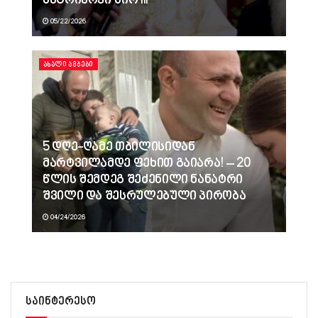
პატრიარქი შიო III
05/22/2026
ᲐᲮᲐᲚᲘ ᲐᲛᲑᲔᲑᲘ
5 დღე-ღამე თბილისიდან
მარტვილამდე ფეხით გაიარა! – 20
წლის შემდეგ შეძენილი ნანატრი
შვილი და შესრულებული პირობა
04/24/2026
საინტერესო