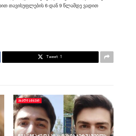
ახით თავისუფლების 6-დან 9 წლამდე ვადით
Tweet
1
ᲐᲮᲐᲚᲘ ᲐᲛᲑᲔᲑᲘ