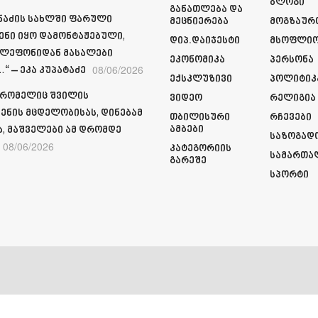
Ბლოგი
Განათლება Და
მნაძის სახლში ფარული
Მეცნიერება
Მოგზაურ
ენი იყო დამონტაჟებული,
Დიპ.დაიჯესტი
Მსოფლი
ელეფონიდან მასალები
Ეკონომიკა
Პერსონა
08/06/2026
“ – ეკა კუპატაძე
Ექსკლუზივი
Პოლიტიკ
 რომელიც შვილის
Ვიდეო
Რელიგია
ენის მცდელობისას, დინებამ
Თბილისური
Რჩევები
Ამბები
ა, მაშველები ამ დრომდე
Საზოგად
08/06/2026
Კატეგორიის
Სამართა
Გარეშე
Სპორტი