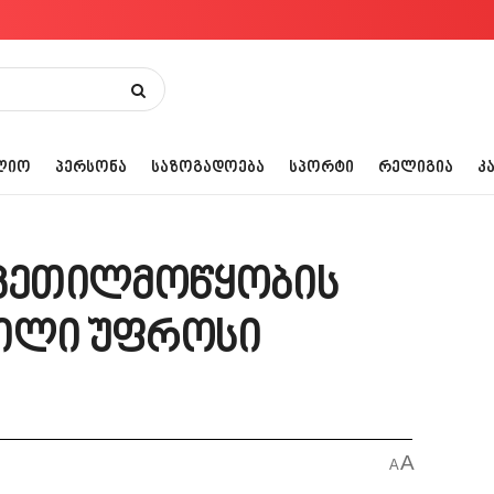
ᲚᲘᲝ
ᲞᲔᲠᲡᲝᲜᲐ
ᲡᲐᲖᲝᲒᲐᲓᲝᲔᲑᲐ
ᲡᲞᲝᲠᲢᲘ
ᲠᲔᲚᲘᲒᲘᲐ
Კ
 კეთილმოწყობის
ფილი უფროსი
A
A