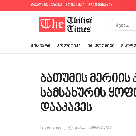
რეკლამა საიტზე
კონტაქტი
ჩვენ შესახებ
ᲛᲗᲐᲕᲐᲠᲘ
ᲞᲝᲚᲘᲢᲘᲙᲐ
ᲔᲥᲡᲙᲚᲣᲖᲘᲕᲘ
ᲛᲡᲝᲤ
ბათუმის მერიის
სამსახურის ყო
დააკავეს
12 years ago
კატეგორია:
სამართალი