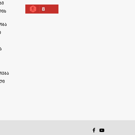
ბი
8
ლის
ობა
ო
ა
ოება
ლი