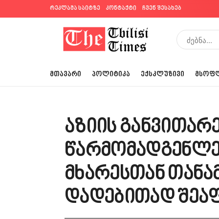
რეკლამა საიტზე
კონტაქტი
ჩვენ შესახებ
ᲛᲗᲐᲕᲐᲠᲘ
ᲞᲝᲚᲘᲢᲘᲙᲐ
ᲔᲥᲡᲙᲚᲣᲖᲘᲕᲘ
ᲛᲡᲝᲤ
აზიის განვითარე
წარმომადგენლე
მხარესთან თან
დადებითად შეა