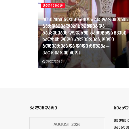
ᲐᲮᲐᲚᲘ ᲐᲛᲑᲔᲑᲘ
მისი უწმინდესობის და უნეტარესობის
გარდაცვალების შემდეგ და
გასვენების დღეებში, გამოჩნდა ჩვენი
ხალხის დიდი სულიერება, დიდი
გონიერება და დიდი რწმენა –
პატრიარქი შიო III
05/22/2026
კალენდარი
სიახლ
მეუფე 
AUGUST 2026
პანაშვ