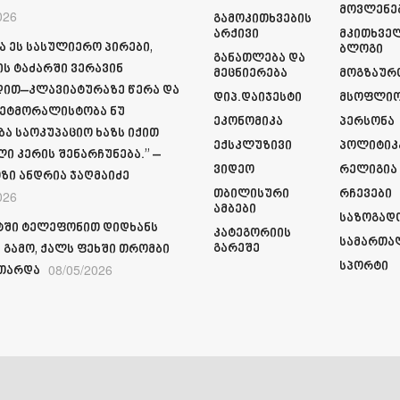
Მოვლენე
026
Გამოკითხვების
Არქივი
Მკითხვე
ა ეს სასულიერო პირები,
Ბლოგი
Განათლება Და
ს ტაძარში ვერავინ
Მეცნიერება
Მოგზაურ
ით–კლავიატურაზე წერა და
Დიპ.დაიჯესტი
Მსოფლი
ეტმორალისტობა ნუ
Ეკონომიკა
Პერსონა
ბა საოკუპაციო ხაზს იქით
Ექსკლუზივი
Პოლიტიკ
ი კერის შენარჩუნება.” –
Ვიდეო
Რელიგია
ზი ანდრია ჯაღმაიძე
Თბილისური
Რჩევები
026
Ამბები
Საზოგად
ში ტელეფონით დიდხანს
Კატეგორიის
Სამართა
Გარეშე
 გამო, ქალს ფეხში თრომბი
Სპორტი
08/05/2026
თარდა